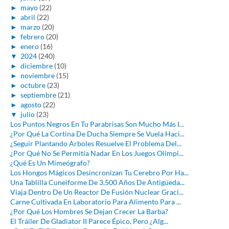
►
mayo
(22)
►
abril
(22)
►
marzo
(20)
►
febrero
(20)
►
enero
(16)
▼
2024
(240)
►
diciembre
(10)
►
noviembre
(15)
►
octubre
(23)
►
septiembre
(21)
►
agosto
(22)
▼
julio
(23)
Los Puntos Negros En Tu Parabrisas Son Mucho Más I...
¿Por Qué La Cortina De Ducha Siempre Se Vuela Haci...
¿Seguir Plantando Arboles Resuelve El Problema Del...
¿Por Qué No Se Permitía Nadar En Los Juegos Olímpi...
¿Qué Es Un Mimeógrafo?
Los Hongos Mágicos Desincronizan Tu Cerebro Por Ha...
Una Tablilla Cuneiforme De 3.500 Años De Antigüeda...
Viaja Dentro De Un Reactor De Fusión Nuclear Graci...
Carne Cultivada En Laboratorio Para Alimento Para ...
¿Por Qué Los Hombres Se Dejan Crecer La Barba?
El Tráiler De Gladiator II Parece Épico, Pero ¿Alg...