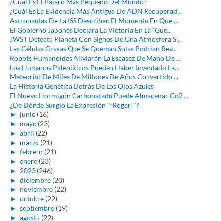
¿Cuál Es El Pájaro Más Pequeño Del Mundo?
¿Cuál Es La Evidencia Más Antigua De ADN Recuperad...
Astronautas De La ISS Describen El Momento En Que ...
El Gobierno Japonés Declara La Victoria En La “Gue...
JWST Detecta Planeta Con Signos De Una Atmósfera S...
Las Células Grasas Que Se Queman Solas Podrían Rev...
Robots Humanoides Aliviarán La Escasez De Mano De ...
Los Humanos Paleolíticos Pueden Haber Inventado La...
Meteorito De Miles De Millones De Años Convertido ...
La Historia Genética Detrás De Los Ojos Azules
El Nuevo Hormigón Carbonatado Puede Almacenar Co2 ...
¿De Dónde Surgió La Expresión "¡Roger!"?
►
junio
(16)
►
mayo
(23)
►
abril
(22)
►
marzo
(21)
►
febrero
(21)
►
enero
(23)
►
2023
(246)
►
diciembre
(20)
►
noviembre
(22)
►
octubre
(22)
►
septiembre
(19)
►
agosto
(22)