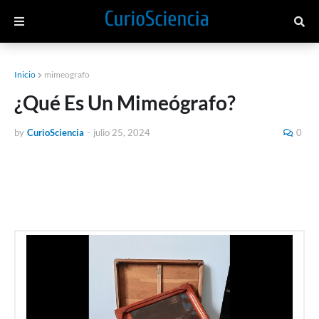
Inicio
mimeografo
¿Qué Es Un Mimeógrafo?
by
CurioSciencia
-
julio 25, 2024
0