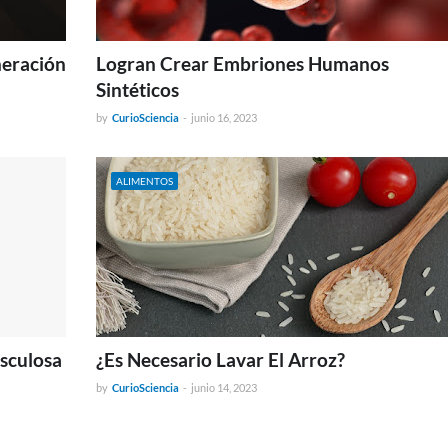
neración
Logran Crear Embriones Humanos
Sintéticos
by
CurioSciencia
-
junio 16, 2023
ALIMENTOS
sculosa
¿Es Necesario Lavar El Arroz?
by
CurioSciencia
-
junio 14, 2023