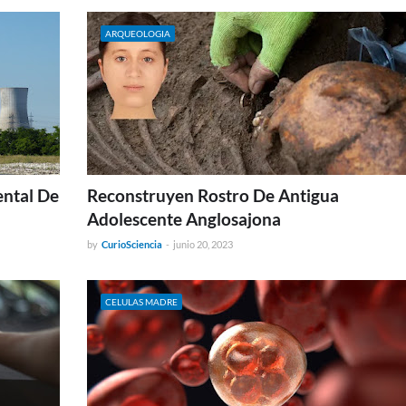
ARQUEOLOGIA
ntal De
Reconstruyen Rostro De Antigua
Adolescente Anglosajona
by
CurioSciencia
-
junio 20, 2023
CELULAS MADRE