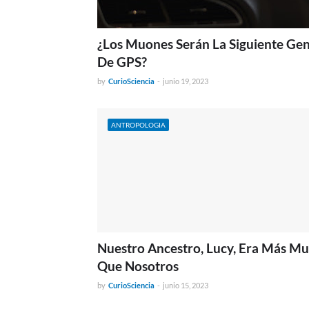
¿Los Muones Serán La Siguiente Ge
De GPS?
by
CurioSciencia
-
junio 19, 2023
ANTROPOLOGIA
Nuestro Ancestro, Lucy, Era Más Mu
Que Nosotros
by
CurioSciencia
-
junio 15, 2023