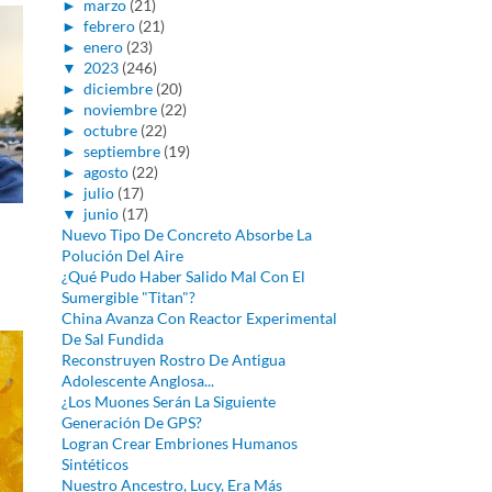
►
marzo
(21)
►
febrero
(21)
►
enero
(23)
▼
2023
(246)
►
diciembre
(20)
►
noviembre
(22)
►
octubre
(22)
►
septiembre
(19)
►
agosto
(22)
►
julio
(17)
▼
junio
(17)
Nuevo Tipo De Concreto Absorbe La
Polución Del Aire
¿Qué Pudo Haber Salido Mal Con El
Sumergible "Titan"?
China Avanza Con Reactor Experimental
De Sal Fundida
Reconstruyen Rostro De Antigua
Adolescente Anglosa...
¿Los Muones Serán La Siguiente
Generación De GPS?
Logran Crear Embriones Humanos
Sintéticos
Nuestro Ancestro, Lucy, Era Más