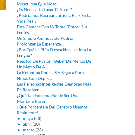
Musculosa Que Noso...
¿Es Necesario Lavar El Arroz?
¿Podríamos Recrear Jurassic Park En La
Vida Real?
Esta Cámara Con IA Toma "Fotos" Sin
Lentes
Un Simple Aminoácido Podría
Prolongar La Esperanza...
¿Por Qué La Piña Fresca Nos Lastima La
Lengua?
Reactor De Fusión "Bebé" De Menos De
Un Metro De A...
La Ketamina Podría Ser Segura Para
Niños Con Depre...
Las Personas Inteligentes Demoran Más
En Resolver ...
¿Qué Tan Extrema Puede Ser Una
Montaña Rusa?
¿Qué Porcentaje Del Cerebro Usamos
Realmente?
►
mayo
(23)
►
abril
(20)
►
marzo
(23)