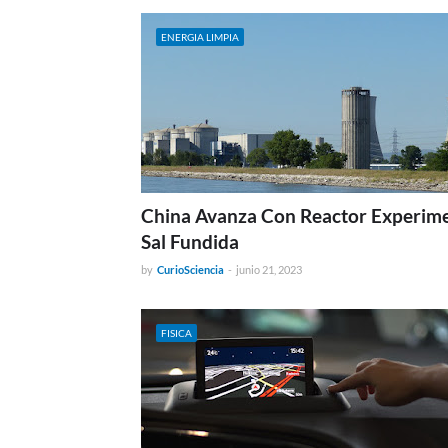
ENERGIA LIMPIA
China Avanza Con Reactor Experime
Sal Fundida
by
CurioSciencia
-
junio 21, 2023
FISICA