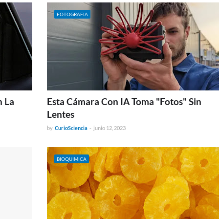
FOTOGRAFIA
n La
Esta Cámara Con IA Toma "Fotos" Sin
Lentes
by
CurioSciencia
-
junio 12, 2023
BIOQUIMICA