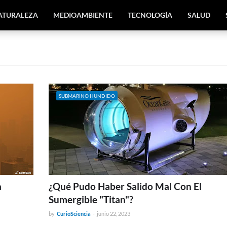
ATURALEZA
MEDIOAMBIENTE
TECNOLOGÍA
SALUD
SUBMARINO HUNDIDO
a
¿Qué Pudo Haber Salido Mal Con El
Sumergible "Titan"?
by
CurioSciencia
-
junio 22, 2023