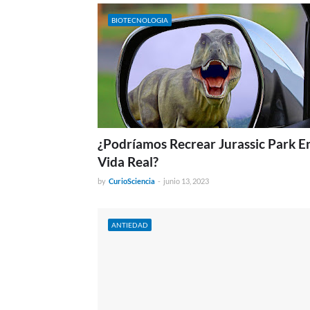
BIOTECNOLOGIA
¿Podríamos Recrear Jurassic Park E
Vida Real?
by
CurioSciencia
-
junio 13, 2023
ANTIEDAD