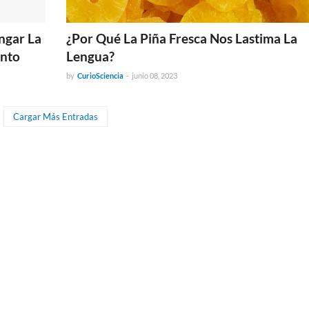
ngar La
¿Por Qué La Piña Fresca Nos Lastima La
ento
Lengua?
by
CurioSciencia
-
junio 08, 2023
Cargar Más Entradas