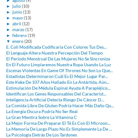
►
agosto
(9)
►
julio
(10)
►
junio
(13)
►
mayo
(13)
►
abril
(12)
►
marzo
(17)
►
febrero
(19)
▼
enero
(20)
E. Coli Modificada Codificaría Con Colores Tus Des...
El Lenguaje Altera Nuestra Percepción Del Tiempo
El Período Menstrual De Las Mujeres No Se Sincroniza
En El Futuro Limpiaremos Nuestra Ropa Usando La Luz
Escenas Violentas En Game Of Thrones No Son Lo Que...
Estadistas Determinaron Cuál Es El Mejor Lugar Par...
Este Keke De 107 Años Hallado En La Antártida, Aún...
Estimulación De Médula Espinal Ayuda A Parapléjico...
Identifican Los Genes Responsables Del Característ...
Inteligencia Artificial Detecta Riesgo De Cáncer D...
La Comida Libre De Gluten Podría Hacer Más Daño Qu...
La Energía Oscura Podría No Ser Real
La Gran Mentira Sobre La Vitamina C
La Mejor Forma De Preparar El Té Es Con El Microon...
La Memoria De Largo Plazo No Es Simplemente La De ...
La Psicología Detrás De Los Tardones