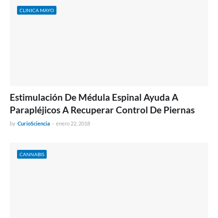
CLINICA MAYO
Estimulación De Médula Espinal Ayuda A
Parapléjicos A Recuperar Control De Piernas
by
CurioSciencia
-
enero 22, 2018
CANNABIS