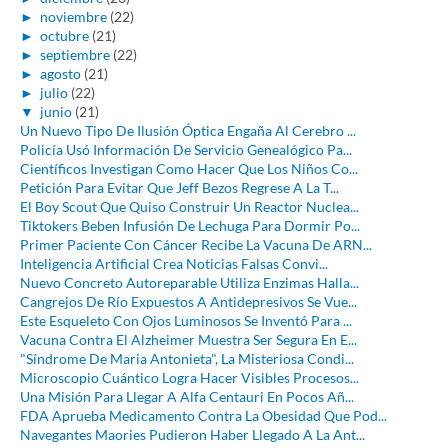
►
noviembre
(22)
►
octubre
(21)
►
septiembre
(22)
►
agosto
(21)
►
julio
(22)
▼
junio
(21)
Un Nuevo Tipo De Ilusión Óptica Engaña Al Cerebro ...
Policía Usó Información De Servicio Genealógico Pa...
Científicos Investigan Como Hacer Que Los Niños Co...
Petición Para Evitar Que Jeff Bezos Regrese A La T...
El Boy Scout Que Quiso Construir Un Reactor Nuclea...
Tiktokers Beben Infusión De Lechuga Para Dormir Po...
Primer Paciente Con Cáncer Recibe La Vacuna De ARN...
Inteligencia Artificial Crea Noticias Falsas Convi...
Nuevo Concreto Autoreparable Utiliza Enzimas Halla...
Cangrejos De Río Expuestos A Antidepresivos Se Vue...
Este Esqueleto Con Ojos Luminosos Se Inventó Para ...
Vacuna Contra El Alzheimer Muestra Ser Segura En E...
"Síndrome De Maria Antonieta", La Misteriosa Condi...
Microscopio Cuántico Logra Hacer Visibles Procesos...
Una Misión Para Llegar A Alfa Centauri En Pocos Añ...
FDA Aprueba Medicamento Contra La Obesidad Que Pod...
Navegantes Maories Pudieron Haber Llegado A La Ant...