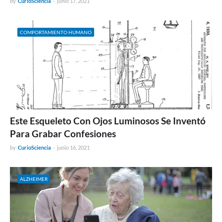
by
CurioSciencia
-
junio 17, 2021
COMPORTAMIENTO HUMANO
Este Esqueleto Con Ojos Luminosos Se Inventó
Para Grabar Confesiones
by
CurioSciencia
-
junio 16, 2021
ALZHEIMER