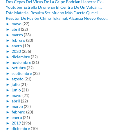
Dos Cepas Del Virus De La Gripe Podrían Haberse Ex...
Youtuber Estrella Drone En El Centro De Un Volcán ...
Este Material Resulta Ser Mucho Más Fuerte Que el ...
Reactor De Fusión Chino Tokamak Alcanza Nuevo Reco...
►
mayo
(22)
►
abril
(22)
►
marzo
(23)
►
febrero
(20)
►
enero
(19)
►
2020
(256)
►
diciembre
(22)
►
noviembre
(21)
►
octubre
(22)
►
septiembre
(22)
►
agosto
(21)
►
julio
(21)
►
junio
(21)
►
mayo
(21)
►
abril
(22)
►
marzo
(22)
►
febrero
(20)
►
enero
(21)
►
2019
(196)
►
diciembre
(10)