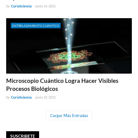
by
CurioSciencia
-
junio 14, 2021
ENTRELAZAMIENTO CUÁNTICO
Microscopio Cuántico Logra Hacer Visibles
Procesos Biológicos
by
CurioSciencia
-
junio 10, 2021
Cargar Más Entradas
SUSCRIBETE