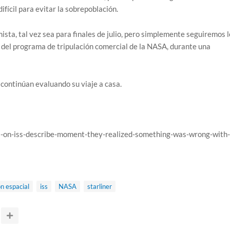
difícil para evitar la sobrepoblación.
sta, tal vez sea para finales de julio, pero simplemente seguiremos l
 del programa de tripulación comercial de la NASA, durante una
continúan evaluando su viaje a casa.
ts-on-iss-describe-moment-they-realized-something-was-wrong-with-
n espacial
iss
NASA
starliner