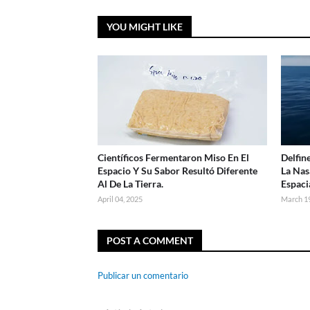
YOU MIGHT LIKE
Científicos Fermentaron Miso En El
Delfin
Espacio Y Su Sabor Resultó Diferente
La Nas
Al De La Tierra.
Espaci
April 04, 2025
March 19
POST A COMMENT
Publicar un comentario