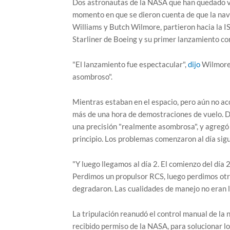
Dos astronautas de la NASA que han quedado var
momento en que se dieron cuenta de que la nave 
Williams y Butch Wilmore, partieron hacia la ISS
Starliner de Boeing y su primer lanzamiento con
"El lanzamiento fue espectacular",
dijo
Wilmore 
asombroso".
Mientras estaban en el espacio, pero aún no ac
más de una hora de demostraciones de vuelo. De
una precisión "realmente asombrosa", y agregó q
principio. Los problemas comenzaron al día sig
"Y luego llegamos al día 2. El comienzo del día
Perdimos un propulsor RCS, luego perdimos otro.
degradaron. Las cualidades de manejo no eran 
La tripulación reanudó el control manual de l
recibido permiso de la NASA, para solucionar l