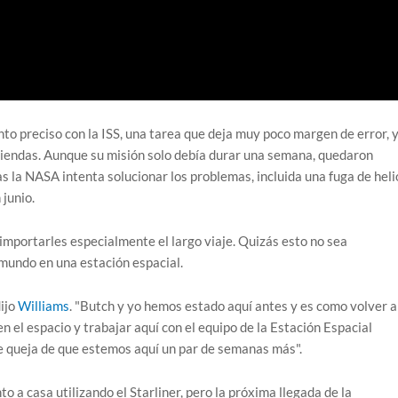
nto preciso con la ISS, una tarea que deja muy poco margen de error, 
viendas. Aunque su misión solo debía durar una semana, quedaron
s la NASA intenta solucionar los problemas, incluida una fuga de heli
 junio.
mportarles especialmente el largo viaje. Quizás esto no sea
mundo en una estación espacial.
ijo
Williams
. "Butch y yo hemos estado aquí antes y es como volver a
 en el espacio y trabajar aquí con el equipo de la Estación Espacial
se queja de que estemos aquí un par de semanas más".
 a casa utilizando el Starliner, pero la próxima llegada de la