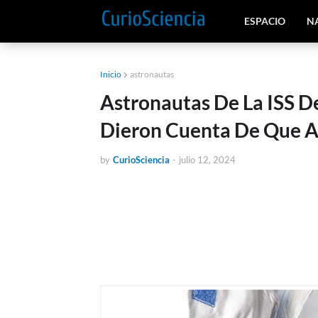
ESPACIO
N
Inicio
astronautas
Astronautas De La ISS D
Dieron Cuenta De Que A
by
CurioSciencia
-
julio 12, 2024