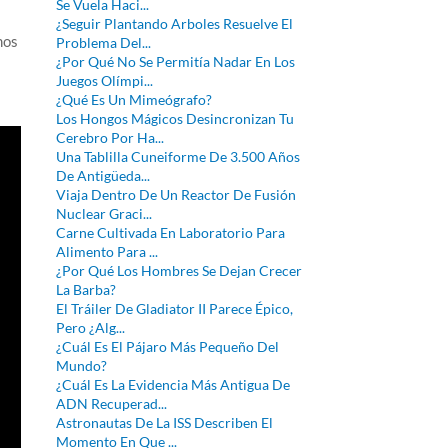
Se Vuela Haci...
¿Seguir Plantando Arboles Resuelve El
mos
Problema Del...
¿Por Qué No Se Permitía Nadar En Los
Juegos Olímpi...
¿Qué Es Un Mimeógrafo?
Los Hongos Mágicos Desincronizan Tu
Cerebro Por Ha...
Una Tablilla Cuneiforme De 3.500 Años
De Antigüeda...
Viaja Dentro De Un Reactor De Fusión
Nuclear Graci...
Carne Cultivada En Laboratorio Para
Alimento Para ...
¿Por Qué Los Hombres Se Dejan Crecer
La Barba?
El Tráiler De Gladiator II Parece Épico,
Pero ¿Alg...
¿Cuál Es El Pájaro Más Pequeño Del
Mundo?
¿Cuál Es La Evidencia Más Antigua De
ADN Recuperad...
Astronautas De La ISS Describen El
Momento En Que ...