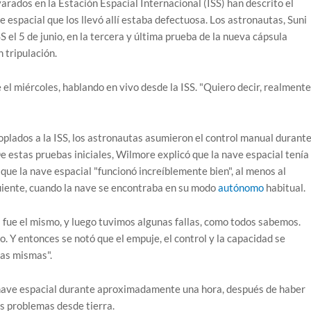
ados en la Estación Espacial Internacional (ISS) han descrito el
espacial que los llevó allí estaba defectuosa. Los astronautas, Suni
 el 5 de junio, en la tercera y última prueba de la nueva cápsula
 tripulación.
el miércoles, hablando en vivo desde la ISS. "Quiero decir, realmente
oplados a la ISS, los astronautas asumieron el control manual durant
 estas pruebas iniciales, Wilmore explicó que la nave espacial tenía
ue la nave espacial "funcionó increíblemente bien", al menos al
uiente, cuando la nave se encontraba en su modo
autónomo
habitual.
 2 fue el mismo, y luego tuvimos algunas fallas, como todos sabemos.
 Y entonces se notó que el empuje, el control y la capacidad se
las mismas".
a nave espacial durante aproximadamente una hora, después de haber
os problemas desde tierra.