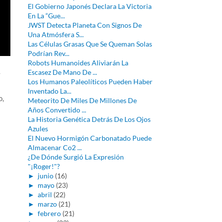
El Gobierno Japonés Declara La Victoria
En La “Gue...
JWST Detecta Planeta Con Signos De
Una Atmósfera S...
Las Células Grasas Que Se Queman Solas
Podrían Rev...
Robots Humanoides Aliviarán La
Escasez De Mano De ...
y
Los Humanos Paleolíticos Pueden Haber
Inventado La...
o,
Meteorito De Miles De Millones De
Años Convertido ...
La Historia Genética Detrás De Los Ojos
Azules
El Nuevo Hormigón Carbonatado Puede
Almacenar Co2 ...
¿De Dónde Surgió La Expresión
"¡Roger!"?
►
junio
(16)
►
mayo
(23)
►
abril
(22)
►
marzo
(21)
►
febrero
(21)