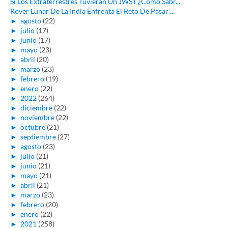
Si Los Extraterrestres Tuvieran Un JWST ¿Cómo Sabr...
Rover Lunar De La India Enfrenta El Reto De Pasar ...
►
agosto
(22)
►
julio
(17)
►
junio
(17)
►
mayo
(23)
►
abril
(20)
►
marzo
(23)
►
febrero
(19)
►
enero
(22)
►
2022
(264)
►
diciembre
(22)
►
noviembre
(22)
►
octubre
(21)
►
septiembre
(27)
►
agosto
(23)
►
julio
(21)
►
junio
(21)
►
mayo
(21)
►
abril
(21)
►
marzo
(23)
►
febrero
(20)
►
enero
(22)
►
2021
(258)