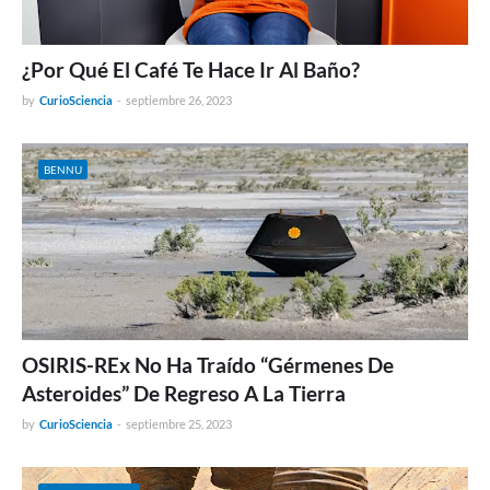
¿Por Qué El Café Te Hace Ir Al Baño?
by
CurioSciencia
-
septiembre 26, 2023
BENNU
OSIRIS-REx No Ha Traído “Gérmenes De
Asteroides” De Regreso A La Tierra
by
CurioSciencia
-
septiembre 25, 2023