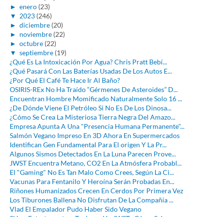
►
enero
(23)
▼
2023
(246)
►
diciembre
(20)
►
noviembre
(22)
►
octubre
(22)
▼
septiembre
(19)
¿Qué Es La Intoxicación Por Agua? Chris Pratt Bebí...
¿Qué Pasará Con Las Baterías Usadas De Los Autos E...
¿Por Qué El Café Te Hace Ir Al Baño?
OSIRIS-REx No Ha Traído “Gérmenes De Asteroides” D...
Encuentran Hombre Momificado Naturalmente Solo 16 ...
¿De Dónde Viene El Petróleo Si No Es De Los Dinosa...
¿Cómo Se Crea La Misteriosa Tierra Negra Del Amazo...
Empresa Apunta A Una "Presencia Humana Permanente"...
Salmón Vegano Impreso En 3D Ahora En Supermercados
Identifican Gen Fundamental Para El origen Y La Pr...
Algunos Sismos Detectados En La Luna Parecen Prove...
JWST Encuentra Metano, CO2 En La Atmósfera Probabl...
El "Gaming" No Es Tan Malo Como Crees, Según La Ci...
Vacunas Para Fentanilo Y Heroína Serán Probadas En...
Riñones Humanizados Crecen En Cerdos Por Primera Vez
Los Tiburones Ballena No Disfrutan De La Compañía ...
Vlad El Empalador Pudo Haber Sido Vegano