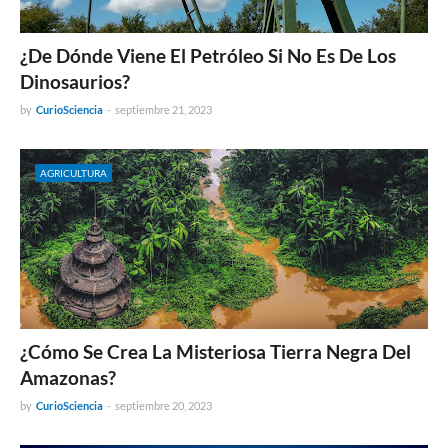
¿De Dónde Viene El Petróleo Si No Es De Los
Dinosaurios?
by
CurioSciencia
-
septiembre 21, 2023
AGRICULTURA
¿Cómo Se Crea La Misteriosa Tierra Negra Del
Amazonas?
by
CurioSciencia
-
septiembre 20, 2023