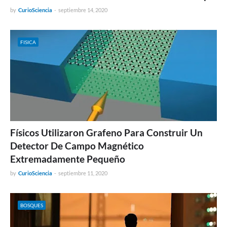
by
CurioSciencia
-
septiembre 14, 2020
FISICA
Físicos Utilizaron Grafeno Para Construir Un
Detector De Campo Magnético
Extremadamente Pequeño
by
CurioSciencia
-
septiembre 11, 2020
BOSQUES