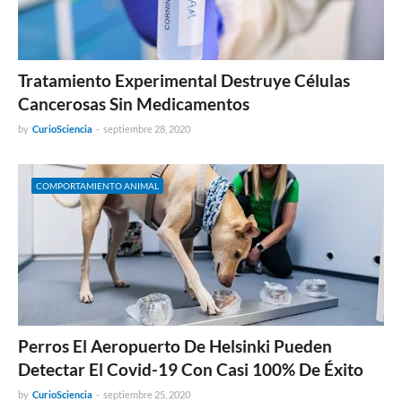
Tratamiento Experimental Destruye Células
Cancerosas Sin Medicamentos
by
CurioSciencia
-
septiembre 28, 2020
COMPORTAMIENTO ANIMAL
Perros El Aeropuerto De Helsinki Pueden
Detectar El Covid-19 Con Casi 100% De Éxito
by
CurioSciencia
-
septiembre 25, 2020