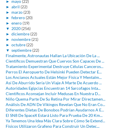
►
mayo
(22)
►
abril
(22)
►
marzo
(23)
►
febrero
(20)
►
enero
(19)
▼
2020
(256)
►
diciembre
(22)
►
noviembre
(21)
►
octubre
(22)
▼
septiembre
(22)
Finalmente, Astronautas Hallan La Ubicación De La ...
Científicos Demuestran Que Cuervos Son Capaces De ...
Tratamiento Experimental Destruye Células Canceros...
Perros El Aeropuerto De Helsinki Pueden Detectar E...
Los Ancianos Actuales Están Mejor Física Y Mentalm...
Así De Aburrido Sería Un Viaje A Marte De Acuerdo ...
Autoridades Egipcias Encuentran 14 Sarcofagos Inta...
Científicos Aconsejan Incluir Medusas En Nuestra D...
Niño Quema Parte De Su Retina Por Mirar Directamen...
Análisis De ADN De Vikingos Revelan Que No Eran Co...
Diferentes Dietas De Bonobos Podrían Ayudarnos A E...
El SN8 De SpaceX Estará Listo Para Prueba De 20 Km...
Ya Tenemos Una Idea Más Clara Sobre Cómo Se Extend...
Físicos Utilizaron Grafeno Para Construir Un Detec...