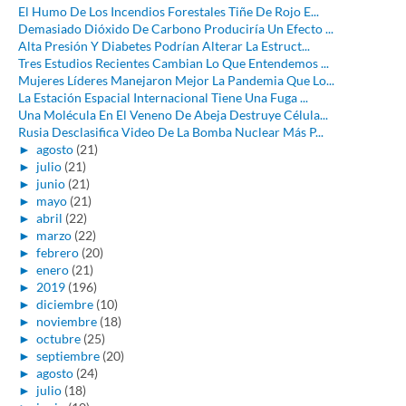
El Humo De Los Incendios Forestales Tiñe De Rojo E...
Demasiado Dióxido De Carbono Produciría Un Efecto ...
Alta Presión Y Diabetes Podrían Alterar La Estruct...
Tres Estudios Recientes Cambian Lo Que Entendemos ...
Mujeres Líderes Manejaron Mejor La Pandemia Que Lo...
La Estación Espacial Internacional Tiene Una Fuga ...
Una Molécula En El Veneno De Abeja Destruye Célula...
Rusia Desclasifica Video De La Bomba Nuclear Más P...
►
agosto
(21)
►
julio
(21)
►
junio
(21)
►
mayo
(21)
►
abril
(22)
►
marzo
(22)
►
febrero
(20)
►
enero
(21)
►
2019
(196)
►
diciembre
(10)
►
noviembre
(18)
►
octubre
(25)
►
septiembre
(20)
►
agosto
(24)
►
julio
(18)