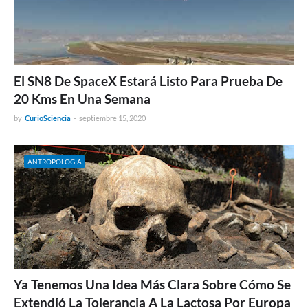
El SN8 De SpaceX Estará Listo Para Prueba De
20 Kms En Una Semana
by
CurioSciencia
-
septiembre 15, 2020
ANTROPOLOGIA
Ya Tenemos Una Idea Más Clara Sobre Cómo Se
Extendió La Tolerancia A La Lactosa Por Europa