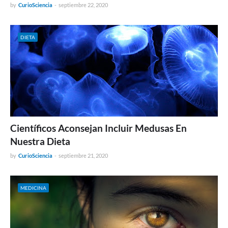
by
CurioSciencia
-
septiembre 22, 2020
DIETA
Científicos Aconsejan Incluir Medusas En
Nuestra Dieta
by
CurioSciencia
-
septiembre 21, 2020
MEDICINA