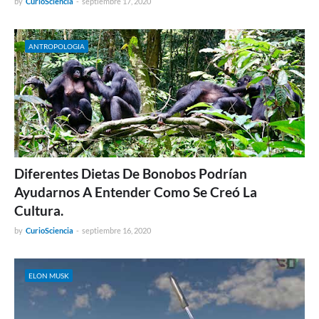
by
CurioSciencia
-
septiembre 17, 2020
ANTROPOLOGIA
Diferentes Dietas De Bonobos Podrían
Ayudarnos A Entender Como Se Creó La
Cultura.
by
CurioSciencia
-
septiembre 16, 2020
ELON MUSK