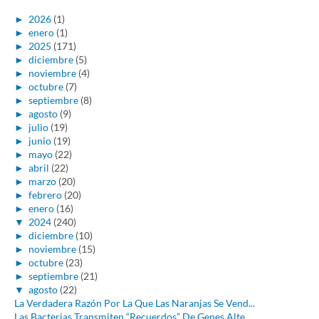
►
2026
(1)
►
enero
(1)
►
2025
(171)
►
diciembre
(5)
►
noviembre
(4)
►
octubre
(7)
►
septiembre
(8)
►
agosto
(9)
►
julio
(19)
►
junio
(19)
►
mayo
(22)
►
abril
(22)
►
marzo
(20)
►
febrero
(20)
►
enero
(16)
▼
2024
(240)
►
diciembre
(10)
►
noviembre
(15)
►
octubre
(23)
►
septiembre
(21)
▼
agosto
(22)
La Verdadera Razón Por La Que Las Naranjas Se Vend...
Las Bacterias Transmiten “Recuerdos” De Genes Alte...