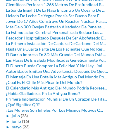
Científicos Perforan 1.268 Metros De Profundidad B...
La Sonda Insight De La Nasa Encontró Un Océano De ...
Helado De Leche De Yegua Podría Ser Bueno Para El ...
Joven De 17 Años Construye Un Reactor Nuclear Para...
Más De 6.000 Ovejas Pastarán Alrededor De Paneles ...
La Estimulación Cerebral Personalizada Reduce Los ...
Pescador Hospitalizado Después De Ser Abofeteado E...
La Primera Instalación De Captura De Carbono Del M...
Hasta Una Cuarta Parte De Los Pacientes Que No Res...
El Barrio Impreso En 3D Más Grande Del Mundo Está ...
Las Hojas De Ensalada Modificadas Genéticamente Po...
El Dinero Puede Comprar La Felicidad Y No Hay Lími...
Autoridades Emiten Una Advertencia Después De Que ...
El Mensaje En Una Botella Más Antiguo Del Mundo Po...
¿Cuál Es El Chile Más Picante Del Mundo?
El Calendario Más Antiguo Del Mundo Podría Represe...
¿Había Gladiadoras En La Antigua Roma?
Primera Implantación Mundial De Un Corazón De Tita...
¿Qué Significa QR?
¿Las Mujeres Son Infieles Por Los Mismos Motivos Q...
►
julio
(23)
►
junio
(16)
►
mayo
(23)