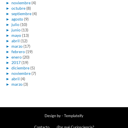
►
noviembre
(4)
►
octubre
(8)
►
septiembre
(4)
►
agosto
(9)
►
julio
(10)
►
junio
(13)
►
mayo
(13)
►
abril
(12)
►
marzo
(17)
►
febrero
(19)
►
enero
(20)
►
2017
(19)
►
diciembre
(5)
►
noviembre
(7)
►
abril
(4)
►
marzo
(3)
Design by -
Templateify
Contacto
¿Por qué Curiosciencia?