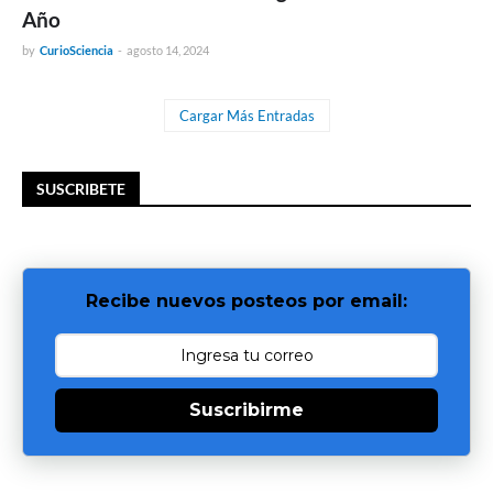
Año
by
CurioSciencia
-
agosto 14, 2024
Cargar Más Entradas
SUSCRIBETE
Recibe nuevos posteos por email:
Suscribirme