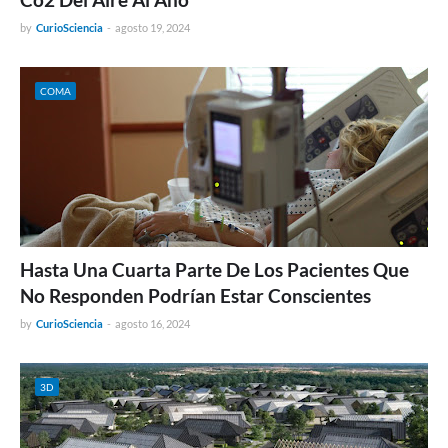
by
CurioSciencia
-
agosto 19, 2024
COMA
Hasta Una Cuarta Parte De Los Pacientes Que
No Responden Podrían Estar Conscientes
by
CurioSciencia
-
agosto 16, 2024
3D