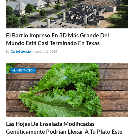
El Barrio Impreso En 3D Más Grande Del
Mundo Está Casi Terminado En Texas
by
CurioSciencia
-
agosto 15, 2024
ALIMENTACION
Las Hojas De Ensalada Modificadas
Genéticamente Podrían Llegar A Tu Plato Este