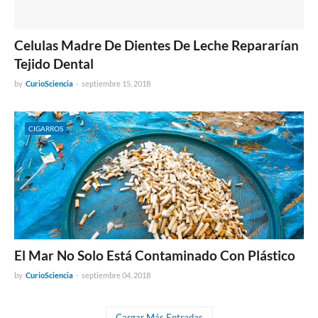
Celulas Madre De Dientes De Leche Repararían
Tejido Dental
by
CurioSciencia
-
septiembre 15, 2018
CIGARROS
El Mar No Solo Está Contaminado Con Plástico
by
CurioSciencia
-
septiembre 04, 2018
Cargar Más Entradas