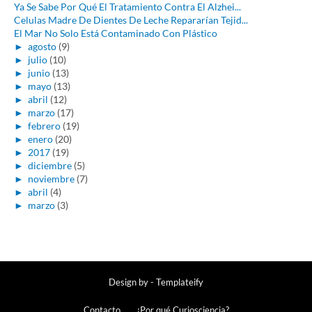
Ya Se Sabe Por Qué El Tratamiento Contra El Alzhei...
Celulas Madre De Dientes De Leche Repararían Tejid...
El Mar No Solo Está Contaminado Con Plástico
►
agosto
(9)
►
julio
(10)
►
junio
(13)
►
mayo
(13)
►
abril
(12)
►
marzo
(17)
►
febrero
(19)
►
enero
(20)
►
2017
(19)
►
diciembre
(5)
►
noviembre
(7)
►
abril
(4)
►
marzo
(3)
Design by -
Templateify
Contacto
¿Por qué Curiosciencia?