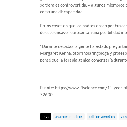
sordera es controvertida, y algunos miembros d
como una discapacidad.
En los casos en que los padres optan por buscar
de este ensayo representan una posibilidad int
"Durante décadas la gente ha estado preguntand
Margaret Kenna, otorrinolaringóloga y profesor
pensé que la terapia génica comenzaría durante
Fuente: https://www.iflscience.com/11-year-o
72600
Tags
avances medicos
edicion genetica
gen