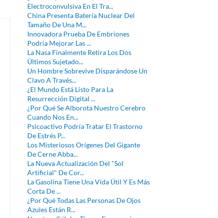
Electroconvulsiva En El Tra...
China Presenta Batería Nuclear Del
Tamaño De Una M...
Innovadora Prueba De Embriones
Podría Mejorar Las ...
La Nasa Finalmente Retira Los Dos
Últimos Sujetado...
Un Hombre Sobrevive Disparándose Un
Clavo A Través...
¿El Mundo Está Listo Para La
Resurrección Digital ...
¿Por Qué Se Alborota Nuestro Cerebro
Cuando Nos En...
Psicoactivo Podría Tratar El Trastorno
De Estrés P...
Los Misteriosos Orígenes Del Gigante
De Cerne Abba...
La Nueva Actualización Del "Sol
Artificial" De Cor...
La Gasolina Tiene Una Vida Útil Y Es Más
Corta De ...
¿Por Qué Todas Las Personas De Ojos
Azules Están R...