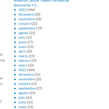
Nuestras Células Tienen Frecuencias
Resonantes Y E...
►
2023
(246)
►
diciembre
(20)
►
noviembre
(22)
►
octubre
(22)
►
septiembre
(19)
►
agosto
(22)
►
julio
(17)
►
junio
(17)
►
mayo
(23)
►
abril
(20)
os
►
marzo
(23)
tros
►
febrero
(19)
►
enero
(22)
►
2022
(264)
►
diciembre
(22)
po
►
noviembre
(22)
co
►
octubre
(21)
►
septiembre
(27)
►
agosto
(23)
►
julio
(21)
0
►
junio
(21)
►
mayo
(21)