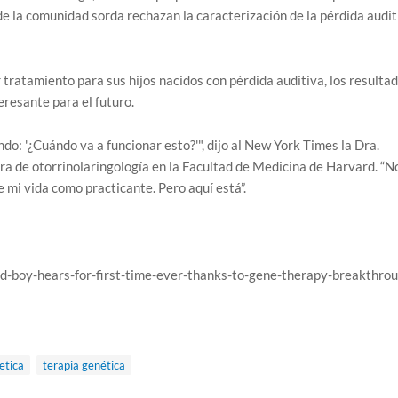
e la comunidad sorda rechazan la caracterización de la pérdida audit
 tratamiento para sus hijos nacidos con pérdida auditiva, los resulta
eresante para el futuro.
o: '¿Cuándo va a funcionar esto?'", dijo al New York Times la Dra.
a de otorrinolaringología en la Facultad de Medicina de Harvard. “N
 mi vida como practicante. Pero aquí está”.
ld-boy-hears-for-first-time-ever-thanks-to-gene-therapy-breakthrou
etica
terapia genética