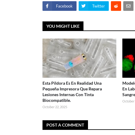
Facebook
Twitter
YOU MIGHT LIKE
Esta Píldora Es En Realidad Una
Modelo
Pequeña Impresora Que Repara
En Lab
Lesiones Internas Con Tinta
Sangr
Biocompatible.
October 
October 22, 2025
POST A COMMENT