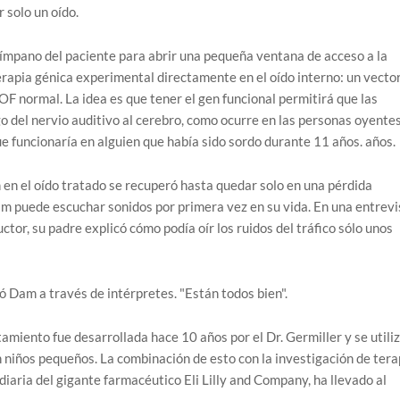
 solo un oído.
 tímpano del paciente para abrir una pequeña ventana de acceso a la
terapia génica experimental directamente en el oído interno: un vecto
OF normal. La idea es que tener el gen funcional permitirá que las
go del nervio auditivo al cerebro, como ocurre en las personas oyentes
e funcionaría en alguien que había sido sordo durante 11 años. años.
 en el oído tratado se recuperó hasta quedar solo en una pérdida
am puede escuchar sonidos por primera vez en su vida. En una entrevi
uctor, su padre explicó cómo podía oír los ruidos del tráfico sólo unos
ó Dam a través de intérpretes. "Están todos bien".
tamiento fue desarrollada hace 10 años por el Dr. Germiller y se utili
 niños pequeños. La combinación de esto con la investigación de tera
diaria del gigante farmacéutico Eli Lilly and Company, ha llevado al