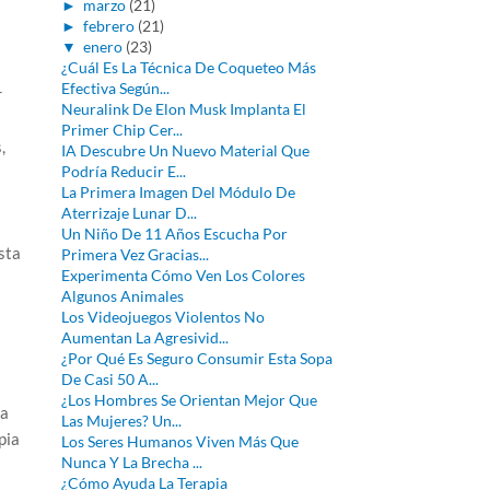
►
marzo
(21)
►
febrero
(21)
▼
enero
(23)
¿Cuál Es La Técnica De Coqueteo Más
Efectiva Según...
r
Neuralink De Elon Musk Implanta El
Primer Chip Cer...
,
IA Descubre Un Nuevo Material Que
Podría Reducir E...
La Primera Imagen Del Módulo De
Aterrizaje Lunar D...
Un Niño De 11 Años Escucha Por
sta
Primera Vez Gracias...
Experimenta Cómo Ven Los Colores
Algunos Animales
Los Videojuegos Violentos No
Aumentan La Agresivid...
¿Por Qué Es Seguro Consumir Esta Sopa
De Casi 50 A...
¿Los Hombres Se Orientan Mejor Que
za
Las Mujeres? Un...
pia
Los Seres Humanos Viven Más Que
Nunca Y La Brecha ...
¿Cómo Ayuda La Terapia