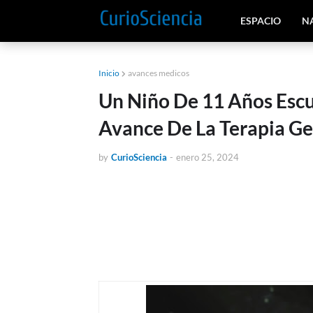
ESPACIO
N
Inicio
avances medicos
Un Niño De 11 Años Escu
Avance De La Terapia Ge
by
CurioSciencia
-
enero 25, 2024