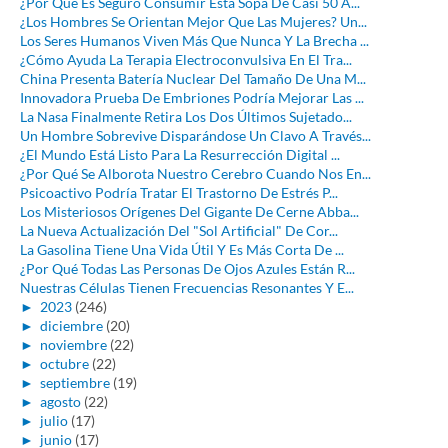
¿Por Qué Es Seguro Consumir Esta Sopa De Casi 50 A...
¿Los Hombres Se Orientan Mejor Que Las Mujeres? Un...
Los Seres Humanos Viven Más Que Nunca Y La Brecha ...
¿Cómo Ayuda La Terapia Electroconvulsiva En El Tra...
China Presenta Batería Nuclear Del Tamaño De Una M...
Innovadora Prueba De Embriones Podría Mejorar Las ...
La Nasa Finalmente Retira Los Dos Últimos Sujetado...
Un Hombre Sobrevive Disparándose Un Clavo A Través...
¿El Mundo Está Listo Para La Resurrección Digital ...
¿Por Qué Se Alborota Nuestro Cerebro Cuando Nos En...
Psicoactivo Podría Tratar El Trastorno De Estrés P...
Los Misteriosos Orígenes Del Gigante De Cerne Abba...
La Nueva Actualización Del "Sol Artificial" De Cor...
La Gasolina Tiene Una Vida Útil Y Es Más Corta De ...
¿Por Qué Todas Las Personas De Ojos Azules Están R...
Nuestras Células Tienen Frecuencias Resonantes Y E...
►
2023
(246)
►
diciembre
(20)
►
noviembre
(22)
►
octubre
(22)
►
septiembre
(19)
►
agosto
(22)
►
julio
(17)
►
junio
(17)