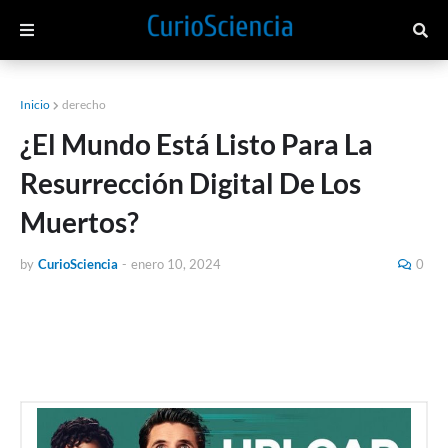
Inicio
derecho
¿El Mundo Está Listo Para La
Resurrección Digital De Los
Muertos?
by
CurioSciencia
-
enero 10, 2024
0