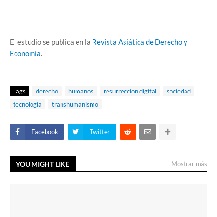
El estudio se publica en la
Revista Asiática de Derecho y
Economía
.
Tags
derecho
humanos
resurreccion digital
sociedad
tecnologia
transhumanismo
Facebook
Twitter
YOU MIGHT LIKE
Mostrar más