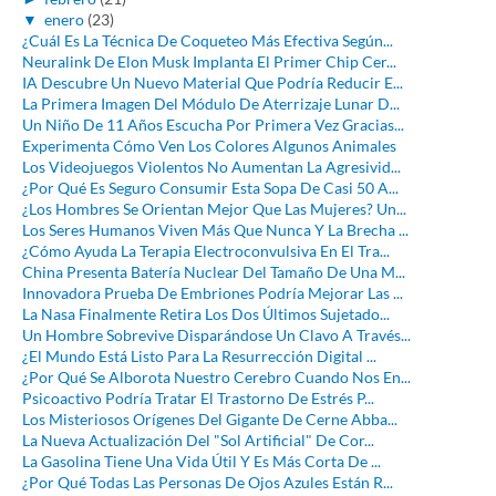
▼
enero
(23)
¿Cuál Es La Técnica De Coqueteo Más Efectiva Según...
Neuralink De Elon Musk Implanta El Primer Chip Cer...
IA Descubre Un Nuevo Material Que Podría Reducir E...
La Primera Imagen Del Módulo De Aterrizaje Lunar D...
Un Niño De 11 Años Escucha Por Primera Vez Gracias...
Experimenta Cómo Ven Los Colores Algunos Animales
Los Videojuegos Violentos No Aumentan La Agresivid...
¿Por Qué Es Seguro Consumir Esta Sopa De Casi 50 A...
¿Los Hombres Se Orientan Mejor Que Las Mujeres? Un...
Los Seres Humanos Viven Más Que Nunca Y La Brecha ...
¿Cómo Ayuda La Terapia Electroconvulsiva En El Tra...
China Presenta Batería Nuclear Del Tamaño De Una M...
Innovadora Prueba De Embriones Podría Mejorar Las ...
La Nasa Finalmente Retira Los Dos Últimos Sujetado...
Un Hombre Sobrevive Disparándose Un Clavo A Través...
¿El Mundo Está Listo Para La Resurrección Digital ...
¿Por Qué Se Alborota Nuestro Cerebro Cuando Nos En...
Psicoactivo Podría Tratar El Trastorno De Estrés P...
Los Misteriosos Orígenes Del Gigante De Cerne Abba...
La Nueva Actualización Del "Sol Artificial" De Cor...
La Gasolina Tiene Una Vida Útil Y Es Más Corta De ...
¿Por Qué Todas Las Personas De Ojos Azules Están R...