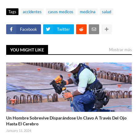
Tags
accidentes
casos medicos
medicina
salud
Facebook
Twitter
YOU MIGHT LIKE
Mostrar más
Un Hombre Sobrevive Disparándose Un Clavo A Través Del Ojo
Hasta El Cerebro
January 11, 2024