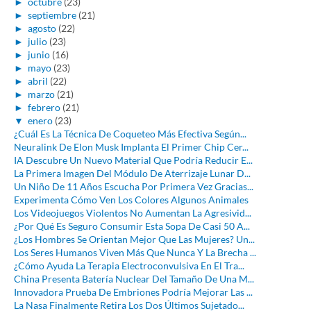
►
octubre
(23)
►
septiembre
(21)
►
agosto
(22)
►
julio
(23)
►
junio
(16)
►
mayo
(23)
►
abril
(22)
►
marzo
(21)
►
febrero
(21)
▼
enero
(23)
¿Cuál Es La Técnica De Coqueteo Más Efectiva Según...
Neuralink De Elon Musk Implanta El Primer Chip Cer...
IA Descubre Un Nuevo Material Que Podría Reducir E...
La Primera Imagen Del Módulo De Aterrizaje Lunar D...
Un Niño De 11 Años Escucha Por Primera Vez Gracias...
Experimenta Cómo Ven Los Colores Algunos Animales
Los Videojuegos Violentos No Aumentan La Agresivid...
¿Por Qué Es Seguro Consumir Esta Sopa De Casi 50 A...
¿Los Hombres Se Orientan Mejor Que Las Mujeres? Un...
Los Seres Humanos Viven Más Que Nunca Y La Brecha ...
¿Cómo Ayuda La Terapia Electroconvulsiva En El Tra...
China Presenta Batería Nuclear Del Tamaño De Una M...
Innovadora Prueba De Embriones Podría Mejorar Las ...
La Nasa Finalmente Retira Los Dos Últimos Sujetado...