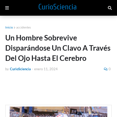
Inicio
accidentes
Un Hombre Sobrevive
Disparándose Un Clavo A Través
Del Ojo Hasta El Cerebro
by
CurioSciencia
-
enero 11, 2024
0