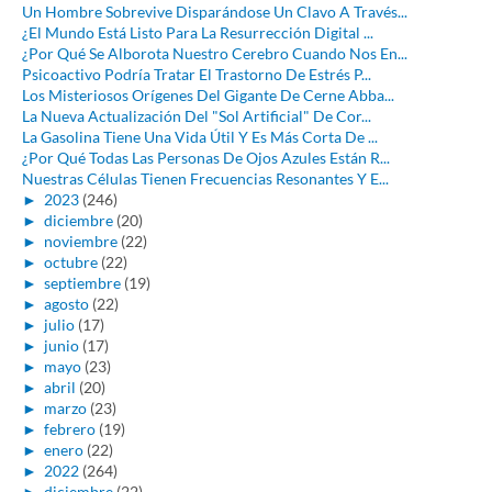
Un Hombre Sobrevive Disparándose Un Clavo A Través...
¿El Mundo Está Listo Para La Resurrección Digital ...
¿Por Qué Se Alborota Nuestro Cerebro Cuando Nos En...
Psicoactivo Podría Tratar El Trastorno De Estrés P...
Los Misteriosos Orígenes Del Gigante De Cerne Abba...
La Nueva Actualización Del "Sol Artificial" De Cor...
La Gasolina Tiene Una Vida Útil Y Es Más Corta De ...
¿Por Qué Todas Las Personas De Ojos Azules Están R...
Nuestras Células Tienen Frecuencias Resonantes Y E...
►
2023
(246)
►
diciembre
(20)
►
noviembre
(22)
►
octubre
(22)
►
septiembre
(19)
►
agosto
(22)
►
julio
(17)
►
junio
(17)
►
mayo
(23)
►
abril
(20)
►
marzo
(23)
►
febrero
(19)
►
enero
(22)
►
2022
(264)
►
diciembre
(22)