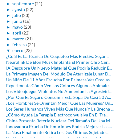
►
septiembre
(21)
►
agosto
(22)
►
julio
(23)
►
junio
(16)
►
mayo
(23)
►
abril
(22)
►
marzo
(21)
►
febrero
(21)
▼
enero
(23)
¿Cuál Es La Técnica De Coqueteo Más Efectiva Según...
Neuralink De Elon Musk Implanta El Primer Chip Cer...
IA Descubre Un Nuevo Material Que Podría Reducir E...
La Primera Imagen Del Módulo De Aterrizaje Lunar D...
Un Niño De 11 Años Escucha Por Primera Vez Gracias...
Experimenta Cómo Ven Los Colores Algunos Animales
Los Videojuegos Violentos No Aumentan La Agresivid...
¿Por Qué Es Seguro Consumir Esta Sopa De Casi 50 A...
¿Los Hombres Se Orientan Mejor Que Las Mujeres? Un...
Los Seres Humanos Viven Más Que Nunca Y La Brecha ...
¿Cómo Ayuda La Terapia Electroconvulsiva En El Tra...
China Presenta Batería Nuclear Del Tamaño De Una M...
Innovadora Prueba De Embriones Podría Mejorar Las ...
La Nasa Finalmente Retira Los Dos Últimos Sujetado...