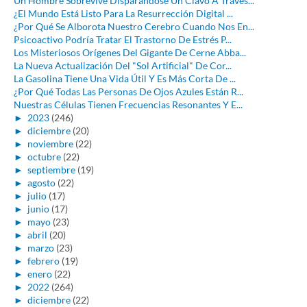
Un Hombre Sobrevive Disparándose Un Clavo A Través...
¿El Mundo Está Listo Para La Resurrección Digital ...
¿Por Qué Se Alborota Nuestro Cerebro Cuando Nos En...
Psicoactivo Podría Tratar El Trastorno De Estrés P...
Los Misteriosos Orígenes Del Gigante De Cerne Abba...
La Nueva Actualización Del "Sol Artificial" De Cor...
La Gasolina Tiene Una Vida Útil Y Es Más Corta De ...
¿Por Qué Todas Las Personas De Ojos Azules Están R...
Nuestras Células Tienen Frecuencias Resonantes Y E...
►
2023
(246)
►
diciembre
(20)
►
noviembre
(22)
►
octubre
(22)
►
septiembre
(19)
►
agosto
(22)
►
julio
(17)
►
junio
(17)
►
mayo
(23)
►
abril
(20)
►
marzo
(23)
►
febrero
(19)
►
enero
(22)
►
2022
(264)
►
diciembre
(22)