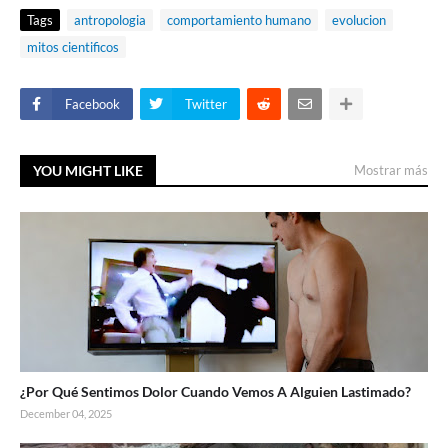
Tags
antropologia
comportamiento humano
evolucion
mitos cientificos
Facebook
Twitter
YOU MIGHT LIKE
Mostrar más
¿Por Qué Sentimos Dolor Cuando Vemos A Alguien Lastimado?
December 04, 2025