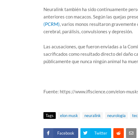
Neuralink también ha sido continuamente pers
anteriores con macacos. Según las quejas pres
(PCRM)
, varios monos resultaron gravemente da
cerebral, parálisis, convulsiones y depresión.
Las acusaciones, que fueron enviadas a la Com
sacrificados como resultado directo del daño c
públicamente que nunca ningún animal ha muert
Fuente: https://www.iflscience.com/elon-musk
Tags
elon musk
neuralink
neurologia
tec
Facebook
Twitter