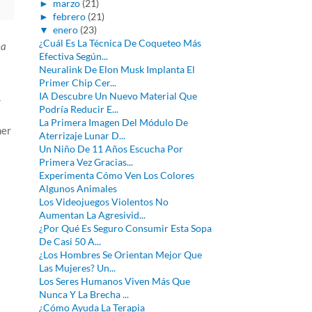
►
marzo
(21)
►
febrero
(21)
▼
enero
(23)
¿Cuál Es La Técnica De Coqueteo Más
na
Efectiva Según...
Neuralink De Elon Musk Implanta El
Primer Chip Cer...
IA Descubre Un Nuevo Material Que
,
Podría Reducir E...
La Primera Imagen Del Módulo De
mer
Aterrizaje Lunar D...
Un Niño De 11 Años Escucha Por
Primera Vez Gracias...
Experimenta Cómo Ven Los Colores
Algunos Animales
Los Videojuegos Violentos No
Aumentan La Agresivid...
¿Por Qué Es Seguro Consumir Esta Sopa
De Casi 50 A...
¿Los Hombres Se Orientan Mejor Que
Las Mujeres? Un...
Los Seres Humanos Viven Más Que
Nunca Y La Brecha ...
¿Cómo Ayuda La Terapia