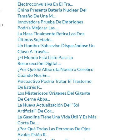
Electroconvulsiva En El Tra...
s
China Presenta Batería Nuclear Del
Tamaño De Una M...
Innovadora Prueba De Embriones
ón
Podría Mejorar Las ...
La Nasa Finalmente Retira Los Dos
Últimos Sujetado...
Un Hombre Sobrevive Disparándose Un
Clavo A Través...
¿El Mundo Está Listo Para La
Resurrección Digital ...
¿Por Qué Se Alborota Nuestro Cerebro
Cuando Nos En...
Psicoactivo Podría Tratar El Trastorno
De Estrés P...
Los Misteriosos Orígenes Del Gigante
De Cerne Abba...
La Nueva Actualización Del "Sol
Artificial" De Cor...
La Gasolina Tiene Una Vida Útil Y Es Más
Corta De ...
¿Por Qué Todas Las Personas De Ojos
Azules Están R...