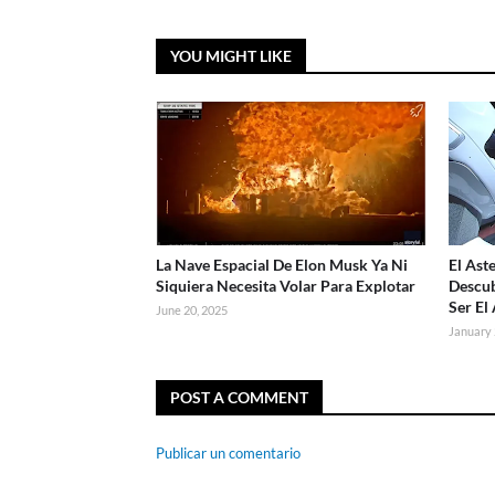
YOU MIGHT LIKE
La Nave Espacial De Elon Musk Ya Ni
El Ast
Siquiera Necesita Volar Para Explotar
Descub
Ser El
June 20, 2025
January 
POST A COMMENT
Publicar un comentario