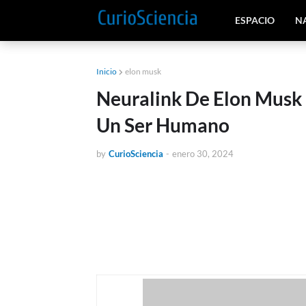
ESPACIO
N
Inicio
elon musk
Neuralink De Elon Musk 
Un Ser Humano
by
CurioSciencia
-
enero 30, 2024