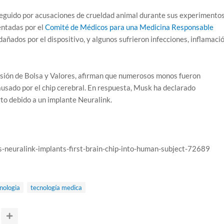
eguido por acusaciones de crueldad animal durante sus experimento
entadas por el
Comité de Médicos para una Medicina Responsable
ñados por el dispositivo, y algunos sufrieron infecciones, inflamaci
isión de Bolsa y Valores, afirman que numerosos monos fueron
ausado por el chip cerebral. En respuesta, Musk ha declarado
o debido a un implante Neuralink.
s-neuralink-implants-first-brain-chip-into-human-subject-72689
nologia
tecnología medica