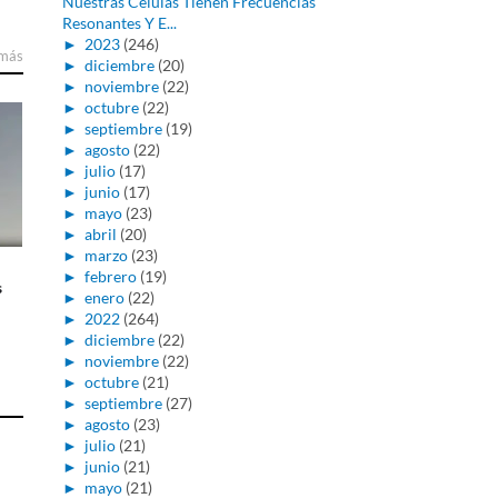
Nuestras Células Tienen Frecuencias
Resonantes Y E...
►
2023
(246)
 más
►
diciembre
(20)
►
noviembre
(22)
►
octubre
(22)
►
septiembre
(19)
►
agosto
(22)
►
julio
(17)
►
junio
(17)
►
mayo
(23)
►
abril
(20)
►
marzo
(23)
►
febrero
(19)
s
►
enero
(22)
►
2022
(264)
►
diciembre
(22)
►
noviembre
(22)
►
octubre
(21)
►
septiembre
(27)
►
agosto
(23)
►
julio
(21)
►
junio
(21)
►
mayo
(21)