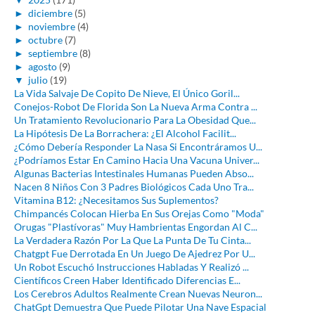
►
diciembre
(5)
►
noviembre
(4)
►
octubre
(7)
►
septiembre
(8)
►
agosto
(9)
▼
julio
(19)
La Vida Salvaje De Copito De Nieve, El Único Goril...
Conejos-Robot De Florida Son La Nueva Arma Contra ...
Un Tratamiento Revolucionario Para La Obesidad Que...
La Hipótesis De La Borrachera: ¿El Alcohol Facilit...
¿Cómo Debería Responder La Nasa Si Encontráramos U...
¿Podríamos Estar En Camino Hacia Una Vacuna Univer...
Algunas Bacterias Intestinales Humanas Pueden Abso...
Nacen 8 Niños Con 3 Padres Biológicos Cada Uno Tra...
Vitamina B12: ¿Necesitamos Sus Suplementos?
Chimpancés Colocan Hierba En Sus Orejas Como "Moda"
Orugas "Plastívoras" Muy Hambrientas Engordan Al C...
La Verdadera Razón Por La Que La Punta De Tu Cinta...
Chatgpt Fue Derrotada En Un Juego De Ajedrez Por U...
Un Robot Escuchó Instrucciones Habladas Y Realizó ...
Científicos Creen Haber Identificado Diferencias E...
Los Cerebros Adultos Realmente Crean Nuevas Neuron...
ChatGpt Demuestra Que Puede Pilotar Una Nave Espacial