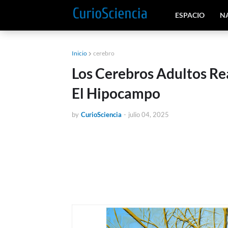
ESPACIO
N
Inicio
cerebro
Los Cerebros Adultos R
El Hipocampo
by
CurioSciencia
-
julio 04, 2025