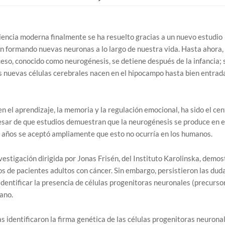
iencia moderna finalmente se ha resuelto gracias a un nuevo estudio
 formando nuevas neuronas a lo largo de nuestra vida. Hasta ahora, 
ceso, conocido como neurogénesis, se detiene después de la infancia; 
s nuevas células cerebrales nacen en el hipocampo hasta bien entrada
 el aprendizaje, la memoria y la regulación emocional, ha sido el cen
pesar de que estudios demuestran que la neurogénesis se produce en e
años se aceptó ampliamente que esto no ocurría en los humanos.
stigación dirigida por Jonas Frisén, del Instituto Karolinska, demos
s de pacientes adultos con cáncer. Sin embargo, persistieron las dud
identificar la presencia de células progenitoras neuronales (precurso
ano.
as identificaron la firma genética de las células progenitoras neurona