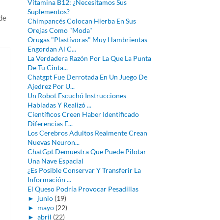
Vitamina B12: ¿Necesitamos Sus
Suplementos?
de
Chimpancés Colocan Hierba En Sus
Orejas Como "Moda"
Orugas "Plastívoras" Muy Hambrientas
Engordan Al C...
La Verdadera Razón Por La Que La Punta
De Tu Cinta...
Chatgpt Fue Derrotada En Un Juego De
Ajedrez Por U...
Un Robot Escuchó Instrucciones
Habladas Y Realizó ...
Científicos Creen Haber Identificado
Diferencias E...
Los Cerebros Adultos Realmente Crean
Nuevas Neuron...
ChatGpt Demuestra Que Puede Pilotar
Una Nave Espacial
¿Es Posible Conservar Y Transferir La
Información ...
El Queso Podría Provocar Pesadillas
►
junio
(19)
►
mayo
(22)
►
abril
(22)