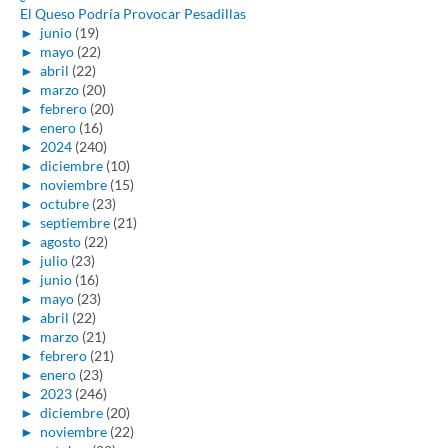
El Queso Podría Provocar Pesadillas
►
junio
(19)
►
mayo
(22)
►
abril
(22)
►
marzo
(20)
►
febrero
(20)
►
enero
(16)
►
2024
(240)
►
diciembre
(10)
►
noviembre
(15)
►
octubre
(23)
►
septiembre
(21)
►
agosto
(22)
►
julio
(23)
►
junio
(16)
►
mayo
(23)
►
abril
(22)
►
marzo
(21)
►
febrero
(21)
►
enero
(23)
►
2023
(246)
►
diciembre
(20)
►
noviembre
(22)