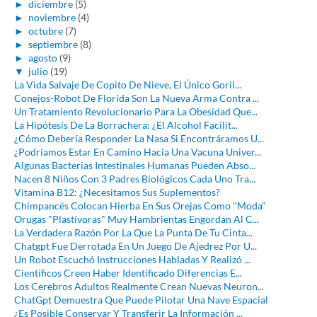
►
diciembre
(5)
►
noviembre
(4)
►
octubre
(7)
►
septiembre
(8)
►
agosto
(9)
▼
julio
(19)
La Vida Salvaje De Copito De Nieve, El Único Goril...
Conejos-Robot De Florida Son La Nueva Arma Contra ...
Un Tratamiento Revolucionario Para La Obesidad Que...
La Hipótesis De La Borrachera: ¿El Alcohol Facilit...
¿Cómo Debería Responder La Nasa Si Encontráramos U...
¿Podríamos Estar En Camino Hacia Una Vacuna Univer...
Algunas Bacterias Intestinales Humanas Pueden Abso...
Nacen 8 Niños Con 3 Padres Biológicos Cada Uno Tra...
Vitamina B12: ¿Necesitamos Sus Suplementos?
Chimpancés Colocan Hierba En Sus Orejas Como "Moda"
Orugas "Plastívoras" Muy Hambrientas Engordan Al C...
La Verdadera Razón Por La Que La Punta De Tu Cinta...
Chatgpt Fue Derrotada En Un Juego De Ajedrez Por U...
Un Robot Escuchó Instrucciones Habladas Y Realizó ...
Científicos Creen Haber Identificado Diferencias E...
Los Cerebros Adultos Realmente Crean Nuevas Neuron...
ChatGpt Demuestra Que Puede Pilotar Una Nave Espacial
¿Es Posible Conservar Y Transferir La Información ...