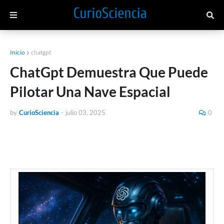
Inicio
chatgpt
ChatGpt Demuestra Que Puede
Pilotar Una Nave Espacial
by
CurioSciencia
-
julio 03, 2025
0