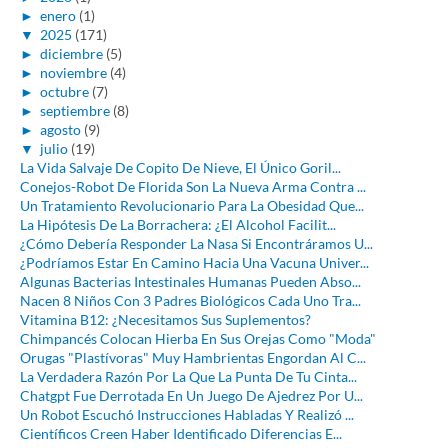
►
enero
(1)
▼
2025
(171)
►
diciembre
(5)
►
noviembre
(4)
►
octubre
(7)
►
septiembre
(8)
►
agosto
(9)
▼
julio
(19)
La Vida Salvaje De Copito De Nieve, El Único Goril...
Conejos-Robot De Florida Son La Nueva Arma Contra ...
Un Tratamiento Revolucionario Para La Obesidad Que...
La Hipótesis De La Borrachera: ¿El Alcohol Facilit...
¿Cómo Debería Responder La Nasa Si Encontráramos U...
¿Podríamos Estar En Camino Hacia Una Vacuna Univer...
Algunas Bacterias Intestinales Humanas Pueden Abso...
Nacen 8 Niños Con 3 Padres Biológicos Cada Uno Tra...
Vitamina B12: ¿Necesitamos Sus Suplementos?
Chimpancés Colocan Hierba En Sus Orejas Como "Moda"
Orugas "Plastívoras" Muy Hambrientas Engordan Al C...
La Verdadera Razón Por La Que La Punta De Tu Cinta...
Chatgpt Fue Derrotada En Un Juego De Ajedrez Por U...
Un Robot Escuchó Instrucciones Habladas Y Realizó ...
Científicos Creen Haber Identificado Diferencias E...