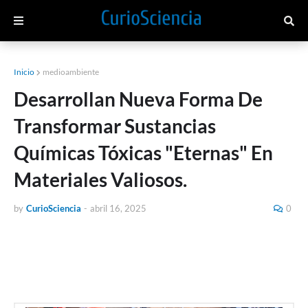
Inicio
medioambiente
Desarrollan Nueva Forma De
Transformar Sustancias
Químicas Tóxicas "Eternas" En
Materiales Valiosos.
by
CurioSciencia
-
abril 16, 2025
0