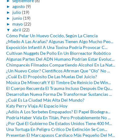
►
septiembre
(8)
►
agosto
(9)
►
julio
(19)
►
junio
(19)
►
mayo
(22)
▼
abril
(22)
Cómo Pelar Un Huevo Cocido, Según La Ciencia
¿Miedo A Las Arañas? Algunas Tienen Algo Mucho Peo...
Exposición Infantil A Una Toxina Podría Provocar C...
Cultivan Nuggets De Pollo En Un Biorreactor Robótico
Algunas Partes Del ADN Humano Podrían Estar Evoluc...
Chimpancés Filmados Compartiendo Alcohol En La Nat...
¿Un Nuevo Color? Científicos Afirman Que "Olo" No ...
¿Cuál Es El Propósito De Las Muelas Del Juicio?
Música De Minecraft Y El Timbre De Reinicio De Win...
El Cuerpo Recuerda El Trauma Incluso Después De Qu...
Desarrollan Nueva Forma De Transformar Sustancias ...
¿Cuál Es La Ciudad Más Alta Del Mundo?
Katy Perry Viaja Al Espacio Hoy
¿Adiós A Los Sorbetes Empapados? El Papel Biodegra...
Podría Haber Vida En Titán, Pero Probablemente No ...
¿Por Qué El Gobierno De Estados Unidos Tiene 400 M...
Una Tortuga En Peligro Crítico De Extinción Se Con...
Presentan El Marcapasos Cardíaco Más Pequeño Del M...