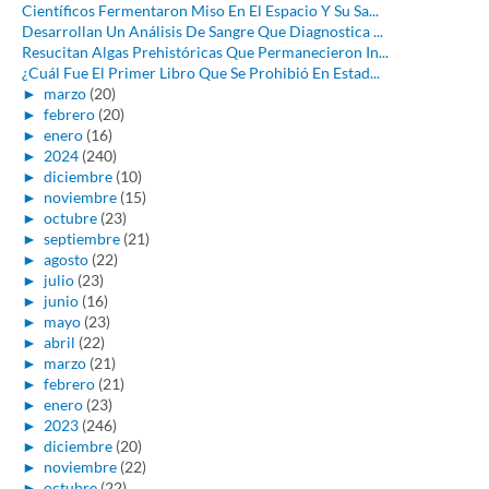
Científicos Fermentaron Miso En El Espacio Y Su Sa...
Desarrollan Un Análisis De Sangre Que Diagnostica ...
Resucitan Algas Prehistóricas Que Permanecieron In...
¿Cuál Fue El Primer Libro Que Se Prohibió En Estad...
►
marzo
(20)
►
febrero
(20)
►
enero
(16)
►
2024
(240)
►
diciembre
(10)
►
noviembre
(15)
►
octubre
(23)
►
septiembre
(21)
►
agosto
(22)
►
julio
(23)
►
junio
(16)
►
mayo
(23)
►
abril
(22)
►
marzo
(21)
►
febrero
(21)
►
enero
(23)
►
2023
(246)
►
diciembre
(20)
►
noviembre
(22)
►
octubre
(22)