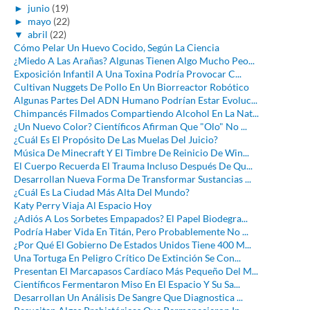
►
junio
(19)
►
mayo
(22)
▼
abril
(22)
Cómo Pelar Un Huevo Cocido, Según La Ciencia
¿Miedo A Las Arañas? Algunas Tienen Algo Mucho Peo...
Exposición Infantil A Una Toxina Podría Provocar C...
Cultivan Nuggets De Pollo En Un Biorreactor Robótico
Algunas Partes Del ADN Humano Podrían Estar Evoluc...
Chimpancés Filmados Compartiendo Alcohol En La Nat...
¿Un Nuevo Color? Científicos Afirman Que "Olo" No ...
¿Cuál Es El Propósito De Las Muelas Del Juicio?
Música De Minecraft Y El Timbre De Reinicio De Win...
El Cuerpo Recuerda El Trauma Incluso Después De Qu...
Desarrollan Nueva Forma De Transformar Sustancias ...
¿Cuál Es La Ciudad Más Alta Del Mundo?
Katy Perry Viaja Al Espacio Hoy
¿Adiós A Los Sorbetes Empapados? El Papel Biodegra...
Podría Haber Vida En Titán, Pero Probablemente No ...
¿Por Qué El Gobierno De Estados Unidos Tiene 400 M...
Una Tortuga En Peligro Crítico De Extinción Se Con...
Presentan El Marcapasos Cardíaco Más Pequeño Del M...
Científicos Fermentaron Miso En El Espacio Y Su Sa...
Desarrollan Un Análisis De Sangre Que Diagnostica ...