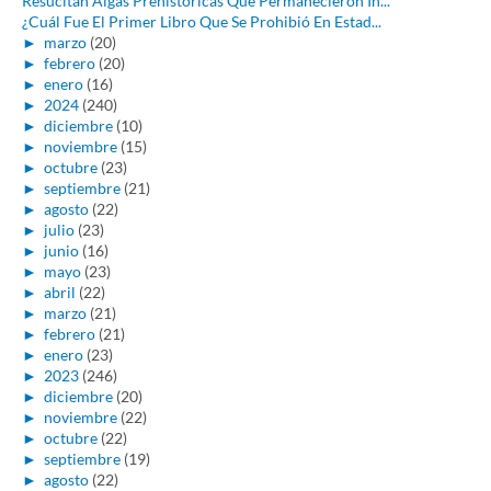
Resucitan Algas Prehistóricas Que Permanecieron In...
¿Cuál Fue El Primer Libro Que Se Prohibió En Estad...
►
marzo
(20)
►
febrero
(20)
►
enero
(16)
►
2024
(240)
►
diciembre
(10)
►
noviembre
(15)
►
octubre
(23)
►
septiembre
(21)
►
agosto
(22)
►
julio
(23)
►
junio
(16)
►
mayo
(23)
►
abril
(22)
►
marzo
(21)
►
febrero
(21)
►
enero
(23)
►
2023
(246)
►
diciembre
(20)
►
noviembre
(22)
►
octubre
(22)
►
septiembre
(19)
►
agosto
(22)