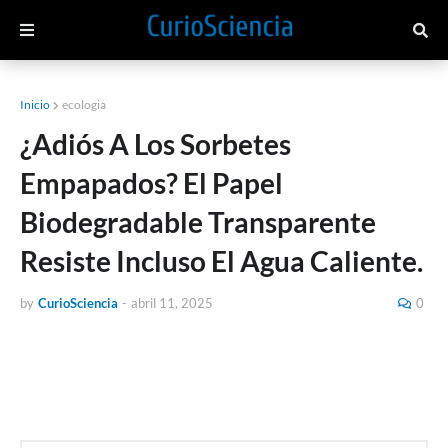
Inicio
ecologia
¿Adiós A Los Sorbetes
Empapados? El Papel
Biodegradable Transparente
Resiste Incluso El Agua Caliente.
by
CurioSciencia
-
abril 11, 2025
0