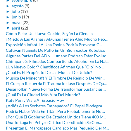
►
septiembre
(8)
►
agosto
(9)
►
julio
(19)
►
junio
(19)
►
mayo
(22)
▼
abril
(22)
Cómo Pelar Un Huevo Cocido, Según La Ciencia
¿Miedo A Las Arañas? Algunas Tienen Algo Mucho Peo...
Exposición Infantil A Una Toxina Podría Provocar C...
Cultivan Nuggets De Pollo En Un Biorreactor Robótico
Algunas Partes Del ADN Humano Podrían Estar Evoluc...
Chimpancés Filmados Compartiendo Alcohol En La Nat...
¿Un Nuevo Color? Científicos Afirman Que "Olo" No ...
¿Cuál Es El Propósito De Las Muelas Del Juicio?
Música De Minecraft Y El Timbre De Reinicio De Win...
El Cuerpo Recuerda El Trauma Incluso Después De Qu...
Desarrollan Nueva Forma De Transformar Sustancias ...
¿Cuál Es La Ciudad Más Alta Del Mundo?
Katy Perry Viaja Al Espacio Hoy
¿Adiós A Los Sorbetes Empapados? El Papel Biodegra...
Podría Haber Vida En Titán, Pero Probablemente No ...
¿Por Qué El Gobierno De Estados Unidos Tiene 400 M...
Una Tortuga En Peligro Crítico De Extinción Se Con...
Presentan El Marcapasos Cardíaco Más Pequeño Del M...