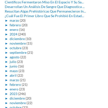
Científicos Fermentaron Miso En El Espacio Y Su Sa...
Desarrollan Un Análisis De Sangre Que Diagnostica ...
Resucitan Algas Prehistóricas Que Permanecieron In...
¿Cuál Fue El Primer Libro Que Se Prohibió En Estad...
►
marzo
(20)
►
febrero
(20)
►
enero
(16)
►
2024
(240)
►
diciembre
(10)
►
noviembre
(15)
►
octubre
(23)
►
septiembre
(21)
►
agosto
(22)
►
julio
(23)
►
junio
(16)
►
mayo
(23)
►
abril
(22)
►
marzo
(21)
►
febrero
(21)
►
enero
(23)
►
2023
(246)
►
diciembre
(20)
►
noviembre
(22)
►
octubre
(22)