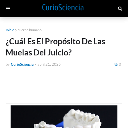
Inicio
cuerpo humano
¿Cuál Es El Propósito De Las
Muelas Del Juicio?
by
CurioSciencia
-
abril 21, 2025
0