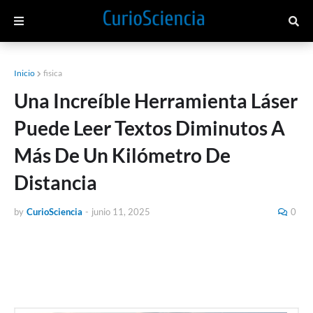
Inicio
fisica
Una Increíble Herramienta Láser
Puede Leer Textos Diminutos A
Más De Un Kilómetro De
Distancia
by
CurioSciencia
-
junio 11, 2025
0