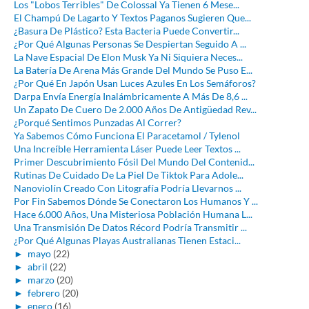
Los "Lobos Terribles" De Colossal Ya Tienen 6 Mese...
El Champú De Lagarto Y Textos Paganos Sugieren Que...
¿Basura De Plástico? Esta Bacteria Puede Convertir...
¿Por Qué Algunas Personas Se Despiertan Seguido A ...
La Nave Espacial De Elon Musk Ya Ni Siquiera Neces...
La Batería De Arena Más Grande Del Mundo Se Puso E...
¿Por Qué En Japón Usan Luces Azules En Los Semáforos?
Darpa Envía Energía Inalámbricamente A Más De 8,6 ...
Un Zapato De Cuero De 2.000 Años De Antigüedad Rev...
¿Porqué Sentimos Punzadas Al Correr?
Ya Sabemos Cómo Funciona El Paracetamol / Tylenol
Una Increíble Herramienta Láser Puede Leer Textos ...
Primer Descubrimiento Fósil Del Mundo Del Contenid...
Rutinas De Cuidado De La Piel De Tiktok Para Adole...
Nanoviolín Creado Con Litografía Podría Llevarnos ...
Por Fin Sabemos Dónde Se Conectaron Los Humanos Y ...
Hace 6.000 Años, Una Misteriosa Población Humana L...
Una Transmisión De Datos Récord Podría Transmitir ...
¿Por Qué Algunas Playas Australianas Tienen Estaci...
►
mayo
(22)
►
abril
(22)
►
marzo
(20)
►
febrero
(20)
►
enero
(16)