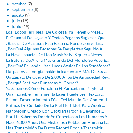
►
octubre
(7)
►
septiembre
(8)
►
agosto
(9)
►
julio
(19)
▼
junio
(19)
Los "Lobos Terribles" De Colossal Ya Tienen 6 Mese...
El Champú De Lagarto Y Textos Paganos Sugieren Que...
¿Basura De Plástico? Esta Bacteria Puede Convertir...
¿Por Qué Algunas Personas Se Despiertan Seguido A ...
La Nave Espacial De Elon Musk Ya Ni Siquiera Neces...
La Batería De Arena Más Grande Del Mundo Se Puso E...
¿Por Qué En Japón Usan Luces Azules En Los Semáforos?
Darpa Envía Energía Inalámbricamente A Más De 8,6 ...
Un Zapato De Cuero De 2.000 Años De Antigüedad Rev...
¿Porqué Sentimos Punzadas Al Correr?
Ya Sabemos Cómo Funciona El Paracetamol / Tylenol
Una Increíble Herramienta Láser Puede Leer Textos ...
Primer Descubrimiento Fósil Del Mundo Del Contenid...
Rutinas De Cuidado De La Piel De Tiktok Para Adole...
Nanoviolín Creado Con Litografía Podría Llevarnos ...
Por Fin Sabemos Dónde Se Conectaron Los Humanos Y ...
Hace 6.000 Años, Una Misteriosa Población Humana L...
Una Transmisión De Datos Récord Podría Transmitir ...