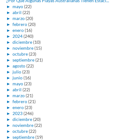
¿Por Qué Algunas Playas Australianas Tienen Estaci...
►
mayo
(22)
►
abril
(22)
►
marzo
(20)
►
febrero
(20)
►
enero
(16)
►
2024
(240)
►
diciembre
(10)
►
noviembre
(15)
►
octubre
(23)
►
septiembre
(21)
►
agosto
(22)
►
julio
(23)
►
junio
(16)
►
mayo
(23)
►
abril
(22)
►
marzo
(21)
►
febrero
(21)
►
enero
(23)
►
2023
(246)
►
diciembre
(20)
►
noviembre
(22)
►
octubre
(22)
►
septiembre
(19)