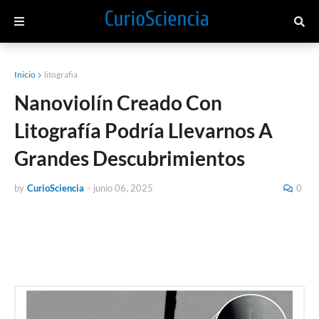
Inicio
litografia
Nanoviolín Creado Con
Litografía Podría Llevarnos A
Grandes Descubrimientos
by
CurioSciencia
-
junio 06, 2025
0