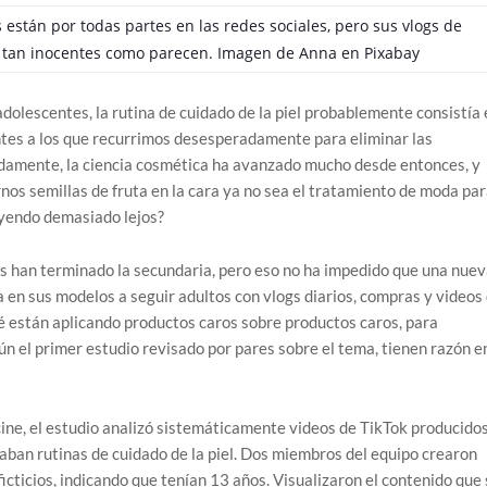
 están por todas partes en las redes sociales, pero sus vlogs de
r tan inocentes como parecen. Imagen de
Anna
en
Pixabay
dolescentes, la rutina de cuidado de la piel probablemente consistía 
antes a los que recurrimos desesperadamente para eliminar las
nadamente, la ciencia cosmética ha avanzado mucho desde entonces, y
os semillas de fruta en la cara ya no sea el tratamiento de moda par
á yendo demasiado lejos?
s han terminado la secundaria, pero eso no ha impedido que una nuev
 en sus modelos a seguir adultos con vlogs diarios, compras y videos
é están aplicando productos caros sobre productos caros, para
n el primer estudio revisado por pares sobre el tema, tienen razón e
ine, el estudio analizó sistemáticamente videos de TikTok producido
ban rutinas de cuidado de la piel. Dos miembros del equipo crearon
cticios, indicando que tenían 13 años. Visualizaron el contenido que 