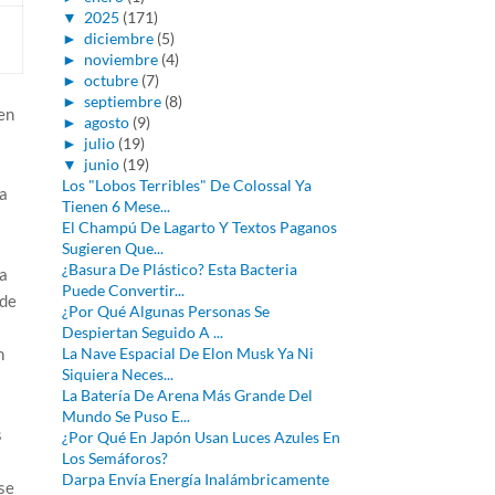
▼
2025
(171)
►
diciembre
(5)
►
noviembre
(4)
►
octubre
(7)
►
septiembre
(8)
en
►
agosto
(9)
►
julio
(19)
▼
junio
(19)
Los "Lobos Terribles" De Colossal Ya
a
Tienen 6 Mese...
El Champú De Lagarto Y Textos Paganos
Sugieren Que...
¿Basura De Plástico? Esta Bacteria
a
Puede Convertir...
 de
¿Por Qué Algunas Personas Se
Despiertan Seguido A ...
n
La Nave Espacial De Elon Musk Ya Ni
Siquiera Neces...
La Batería De Arena Más Grande Del
Mundo Se Puso E...
s
¿Por Qué En Japón Usan Luces Azules En
Los Semáforos?
Darpa Envía Energía Inalámbricamente
se