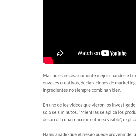
Más no es necesariamente mejor cuando se trata 
envases creativos, declaraciones de marketing
ingredientes no siempre combinan bien.
En uno de los videos que vieron los investigado
solo seis minutos. "Mientras se aplica los produ
desarrolla una reacción cutánea visible", explicó
Hales añadió que el riesgo puede provenir del u