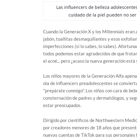
Las influencers de belleza adolescentes
cuidado de la piel pueden no se
Cuando la Generación X y los Millennials eran a
jabón, toallitas desmaquillantes y esos exfoli
imperfecciones (si lo sabes, lo sabes). Afortu
todos podemos estar agradecidos de que frotarn
el acné... pero ¿acaso la nueva generación est
Los niños mayores de la Generación Alfa apena
ola de influencers preadolescentes se convierta
"prepárate conmigo". Los niños con cara de beb
consternación de padres y dermatólogos, y segú
estar preocupados.
Dirigido por científicos de Northwestern Medic
por creadores menores de 18 años que presenta
nuevas cuentas de TikTok para sus personajes fi