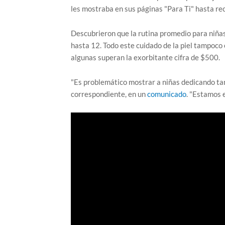
les mostraba en sus páginas "Para Ti" hasta rec
Descubrieron que la rutina promedio para niñas 
hasta 12. Todo este cuidado de la piel tampoco 
algunas superan la exorbitante cifra de $500.
"Es problemático mostrar a niñas dedicando tan
correspondiente, en un
comunicado
. "Estamos 