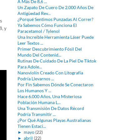
A Más De 8,6 ...
Un Zapato De Cuero De 2.000 Años De
Antigüedad Rev...
¿Porqué Sentimos Punzadas Al Correr?
s
Ya Sabemos Cómo Funciona El
8, y
Paracetamol / Tylenol
Una Increíble Herramienta Láser Puede
Leer Textos ...
Primer Descubrimiento Fósil Del
Mundo Del Contenid...
Rutinas De Cuidado De La Piel De Tiktok
Para Adole...
Nanoviolín Creado Con Litografía
Podría Llevarnos ...
Por Fin Sabemos Dónde Se Conectaron
Los Humanos Y ...
Hace 6.000 Años, Una Misteriosa
Población Humana L...
Una Transmisión De Datos Récord
Podría Transmitir ...
¿Por Qué Algunas Playas Australianas
Tienen Estaci...
►
mayo
(22)
►
abril
(22)