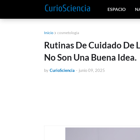
ESPACIO
N
Inicio
cosmetologia
Rutinas De Cuidado De L
No Son Una Buena Idea.
by
CurioSciencia
-
junio 09, 2025