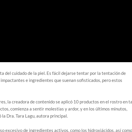
del cuidado de la piel. Es fácil dejarse tentar por la tentación de
 impactantes e ingredientes que suenan sofisticados, pero estos
res, la creadora de contenido se aplicó 10 productos en el rostro en t
ctos, comienza a sentir molestias y ardor, y en los últimos minutos,
 la Dra. Tara Lagu, autora principal.
so excesivo de ingredientes activos, como los hidroxiácidos, así como