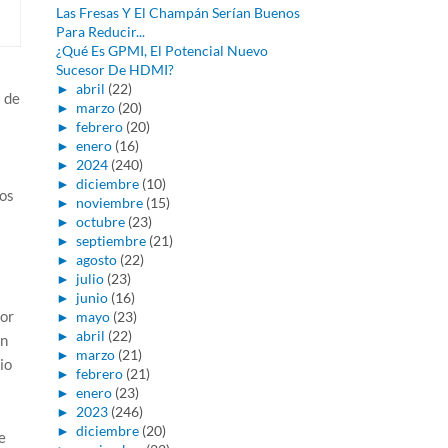
Las Fresas Y El Champán Serían Buenos
Para Reducir...
¿Qué Es GPMI, El Potencial Nuevo
Sucesor De HDMI?
►
abril
(22)
 de
►
marzo
(20)
►
febrero
(20)
►
enero
(16)
►
2024
(240)
►
diciembre
(10)
los
►
noviembre
(15)
►
octubre
(23)
►
septiembre
(21)
►
agosto
(22)
►
julio
(23)
►
junio
(16)
por
►
mayo
(23)
►
abril
(22)
en
►
marzo
(21)
io
►
febrero
(21)
►
enero
(23)
►
2023
(246)
►
diciembre
(20)
e