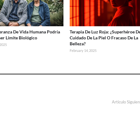
eranza De Vida Humana Podría
Terapia De Luz Roja: ¿Superhéroe D
er Límite Biológico
Cuidado De La Piel O Fracaso De La
Belleza?
 2025
February 14, 2025
Artículo Siguien