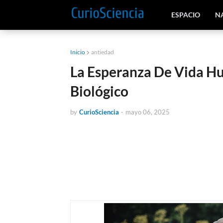
ESPACIO
N
Inicio
antiedad
La Esperanza De Vida H
Biológico
by
CurioSciencia
-
mayo 06, 2025