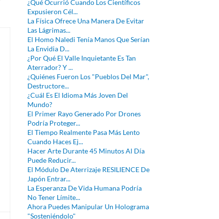
¿Qué Ocurrió Cuando Los Científicos
Expusieron Cél...
La Física Ofrece Una Manera De Evitar
Las Lágrimas...
El Homo Naledi Tenía Manos Que Serían
La Envidia D...
¿Por Qué El Valle Inquietante Es Tan
Aterrador? Y ...
¿Quiénes Fueron Los "Pueblos Del Mar",
Destructore...
¿Cuál Es El Idioma Más Joven Del
Mundo?
El Primer Rayo Generado Por Drones
Podría Proteger...
El Tiempo Realmente Pasa Más Lento
Cuando Haces Ej...
Hacer Arte Durante 45 Minutos Al Día
Puede Reducir...
El Módulo De Aterrizaje RESILIENCE De
Japón Entrar...
La Esperanza De Vida Humana Podría
No Tener Límite...
Ahora Puedes Manipular Un Holograma
"Sosteniéndolo"