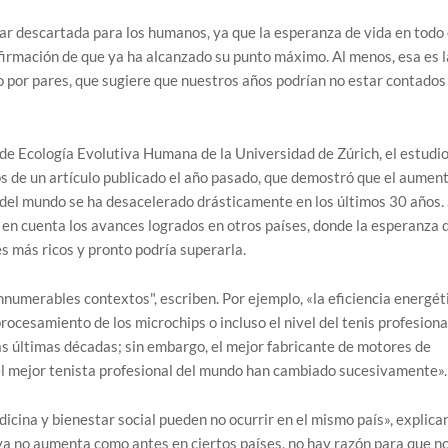
tar descartada para los humanos, ya que la esperanza de vida en todo 
irmación de que ya ha alcanzado su punto máximo. Al menos, esa es l
o por pares, que sugiere que nuestros años podrían no estar contados
 de Ecología Evolutiva Humana de la Universidad de Zúrich, el estudi
s de un artículo publicado el año pasado, que demostró que el aumen
s del mundo se ha desacelerado drásticamente en los últimos 30 años. 
 en cuenta los avances logrados en otros países, donde la esperanza 
s más ricos y pronto podría superarla.
innumerables contextos", escriben. Por ejemplo, «la eficiencia energét
rocesamiento de los microchips o incluso el nivel del tenis profesiona
s últimas décadas; sin embargo, el mejor fabricante de motores de
el mejor tenista profesional del mundo han cambiado sucesivamente».
cina y bienestar social pueden no ocurrir en el mismo país», explican
 ya no aumenta como antes en ciertos países, no hay razón para que n