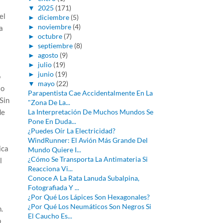
▼
2025
(171)
el
►
diciembre
(5)
►
noviembre
(4)
a
►
octubre
(7)
►
septiembre
(8)
►
agosto
(9)
►
julio
(19)
►
junio
(19)
o
▼
mayo
(22)
to
Parapentista Cae Accidentalmente En La
Sin
"Zona De La...
de
La Interpretación De Muchos Mundos Se
Pone En Duda...
¿Puedes Oír La Electricidad?
WindRunner: El Avión Más Grande Del
ica
Mundo Quiere I...
¿Cómo Se Transporta La Antimateria Si
l
Reacciona Vi...
Conoce A La Rata Lanuda Subalpina,
Fotografiada Y ...
¿Por Qué Los Lápices Son Hexagonales?
¿Por Qué Los Neumáticos Son Negros Si
.
El Caucho Es...
o