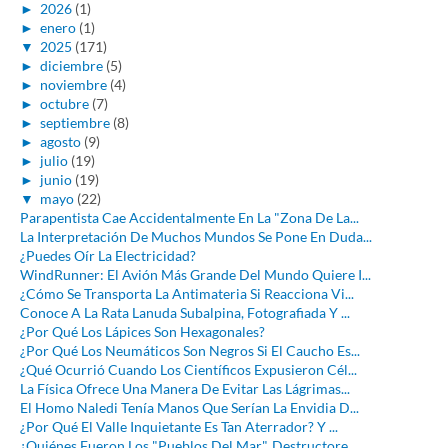
►
2026
(1)
►
enero
(1)
▼
2025
(171)
►
diciembre
(5)
►
noviembre
(4)
►
octubre
(7)
►
septiembre
(8)
►
agosto
(9)
►
julio
(19)
►
junio
(19)
▼
mayo
(22)
Parapentista Cae Accidentalmente En La "Zona De La...
La Interpretación De Muchos Mundos Se Pone En Duda...
¿Puedes Oír La Electricidad?
WindRunner: El Avión Más Grande Del Mundo Quiere I...
¿Cómo Se Transporta La Antimateria Si Reacciona Vi...
Conoce A La Rata Lanuda Subalpina, Fotografiada Y ...
¿Por Qué Los Lápices Son Hexagonales?
¿Por Qué Los Neumáticos Son Negros Si El Caucho Es...
¿Qué Ocurrió Cuando Los Científicos Expusieron Cél...
La Física Ofrece Una Manera De Evitar Las Lágrimas...
El Homo Naledi Tenía Manos Que Serían La Envidia D...
¿Por Qué El Valle Inquietante Es Tan Aterrador? Y ...
¿Quiénes Fueron Los "Pueblos Del Mar", Destructore...