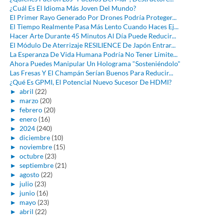
¿Cuál Es El Idioma Más Joven Del Mundo?
El Primer Rayo Generado Por Drones Podría Proteger...
El Tiempo Realmente Pasa Más Lento Cuando Haces Ej...
Hacer Arte Durante 45 Minutos Al Día Puede Reducir...
El Módulo De Aterrizaje RESILIENCE De Japón Entrar...
La Esperanza De Vida Humana Podría No Tener Límite...
Ahora Puedes Manipular Un Holograma "Sosteniéndolo"
Las Fresas Y El Champán Serían Buenos Para Reducir...
¿Qué Es GPMI, El Potencial Nuevo Sucesor De HDMI?
►
abril
(22)
►
marzo
(20)
►
febrero
(20)
►
enero
(16)
►
2024
(240)
►
diciembre
(10)
►
noviembre
(15)
►
octubre
(23)
►
septiembre
(21)
►
agosto
(22)
►
julio
(23)
►
junio
(16)
►
mayo
(23)
►
abril
(22)