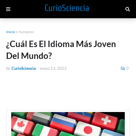
Inicio
humanos
¿Cuál Es El Idioma Más Joven
Del Mundo?
by
CurioSciencia
-
mayo 13, 2025
0