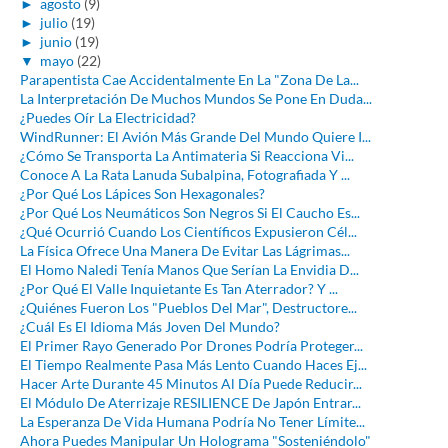
►
agosto
(9)
►
julio
(19)
►
junio
(19)
▼
mayo
(22)
Parapentista Cae Accidentalmente En La "Zona De La...
La Interpretación De Muchos Mundos Se Pone En Duda...
¿Puedes Oír La Electricidad?
WindRunner: El Avión Más Grande Del Mundo Quiere I...
¿Cómo Se Transporta La Antimateria Si Reacciona Vi...
Conoce A La Rata Lanuda Subalpina, Fotografiada Y ...
¿Por Qué Los Lápices Son Hexagonales?
¿Por Qué Los Neumáticos Son Negros Si El Caucho Es...
¿Qué Ocurrió Cuando Los Científicos Expusieron Cél...
La Física Ofrece Una Manera De Evitar Las Lágrimas...
El Homo Naledi Tenía Manos Que Serían La Envidia D...
¿Por Qué El Valle Inquietante Es Tan Aterrador? Y ...
¿Quiénes Fueron Los "Pueblos Del Mar", Destructore...
¿Cuál Es El Idioma Más Joven Del Mundo?
El Primer Rayo Generado Por Drones Podría Proteger...
El Tiempo Realmente Pasa Más Lento Cuando Haces Ej...
Hacer Arte Durante 45 Minutos Al Día Puede Reducir...
El Módulo De Aterrizaje RESILIENCE De Japón Entrar...
La Esperanza De Vida Humana Podría No Tener Límite...
Ahora Puedes Manipular Un Holograma "Sosteniéndolo"