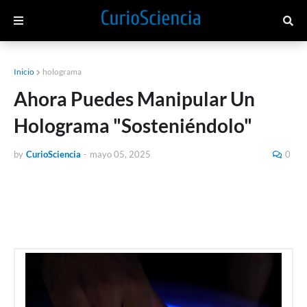
Inicio
holograma
Ahora Puedes Manipular Un
Holograma "Sosteniéndolo"
by
CurioSciencia
-
mayo 05, 2025
0