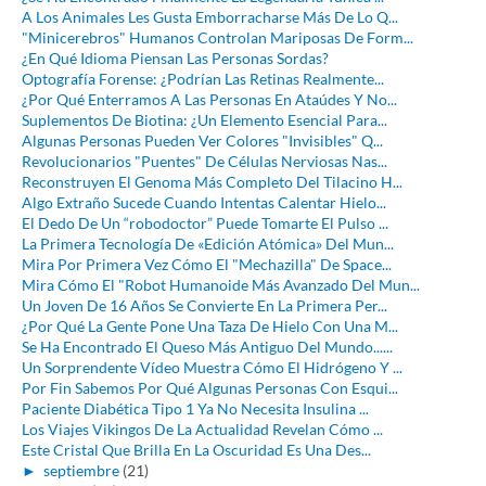
A Los Animales Les Gusta Emborracharse Más De Lo Q...
"Minicerebros" Humanos Controlan Mariposas De Form...
¿En Qué Idioma Piensan Las Personas Sordas?
Optografía Forense: ¿Podrían Las Retinas Realmente...
¿Por Qué Enterramos A Las Personas En Ataúdes Y No...
Suplementos De Biotina: ¿Un Elemento Esencial Para...
Algunas Personas Pueden Ver Colores "Invisibles" Q...
Revolucionarios "Puentes" De Células Nerviosas Nas...
Reconstruyen El Genoma Más Completo Del Tilacino H...
Algo Extraño Sucede Cuando Intentas Calentar Hielo...
El Dedo De Un “robodoctor” Puede Tomarte El Pulso ...
La Primera Tecnología De «Edición Atómica» Del Mun...
Mira Por Primera Vez Cómo El "Mechazilla" De Space...
Mira Cómo El "Robot Humanoide Más Avanzado Del Mun...
Un Joven De 16 Años Se Convierte En La Primera Per...
¿Por Qué La Gente Pone Una Taza De Hielo Con Una M...
Se Ha Encontrado El Queso Más Antiguo Del Mundo......
Un Sorprendente Vídeo Muestra Cómo El Hidrógeno Y ...
Por Fin Sabemos Por Qué Algunas Personas Con Esqui...
Paciente Diabética Tipo 1 Ya No Necesita Insulina ...
Los Viajes Vikingos De La Actualidad Revelan Cómo ...
Este Cristal Que Brilla En La Oscuridad Es Una Des...
►
septiembre
(21)