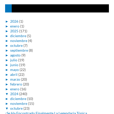
►
2026
(1)
►
enero
(1)
►
2025
(171)
►
diciembre
(5)
►
noviembre
(4)
►
octubre
(7)
►
septiembre
(8)
►
agosto
(9)
►
julio
(19)
►
junio
(19)
►
mayo
(22)
►
abril
(22)
►
marzo
(20)
►
febrero
(20)
►
enero
(16)
▼
2024
(240)
►
diciembre
(10)
►
noviembre
(15)
▼
octubre
(23)
¿Se Ha Encontrado Finalmente La Legendaria Túnica ...