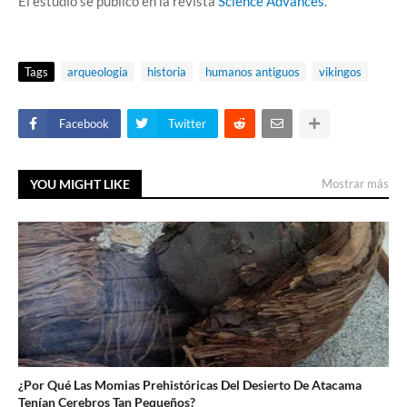
El estudio se publicó en la revista
Science Advances
.
Tags
arqueologia
historia
humanos antiguos
vikingos
Facebook
Twitter
YOU MIGHT LIKE
Mostrar más
¿Por Qué Las Momias Prehistóricas Del Desierto De Atacama
Tenían Cerebros Tan Pequeños?