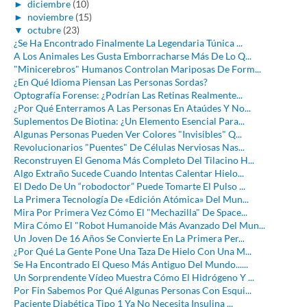
►
diciembre
(10)
►
noviembre
(15)
▼
octubre
(23)
¿Se Ha Encontrado Finalmente La Legendaria Túnica ...
A Los Animales Les Gusta Emborracharse Más De Lo Q...
"Minicerebros" Humanos Controlan Mariposas De Form...
¿En Qué Idioma Piensan Las Personas Sordas?
Optografía Forense: ¿Podrían Las Retinas Realmente...
¿Por Qué Enterramos A Las Personas En Ataúdes Y No...
Suplementos De Biotina: ¿Un Elemento Esencial Para...
Algunas Personas Pueden Ver Colores "Invisibles" Q...
Revolucionarios "Puentes" De Células Nerviosas Nas...
Reconstruyen El Genoma Más Completo Del Tilacino H...
Algo Extraño Sucede Cuando Intentas Calentar Hielo...
El Dedo De Un “robodoctor” Puede Tomarte El Pulso ...
La Primera Tecnología De «Edición Atómica» Del Mun...
Mira Por Primera Vez Cómo El "Mechazilla" De Space...
Mira Cómo El "Robot Humanoide Más Avanzado Del Mun...
Un Joven De 16 Años Se Convierte En La Primera Per...
¿Por Qué La Gente Pone Una Taza De Hielo Con Una M...
Se Ha Encontrado El Queso Más Antiguo Del Mundo......
Un Sorprendente Vídeo Muestra Cómo El Hidrógeno Y ...
Por Fin Sabemos Por Qué Algunas Personas Con Esqui...
Paciente Diabética Tipo 1 Ya No Necesita Insulina ...