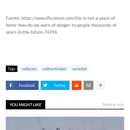
Fuente: https://www.iflscience.com/this-is-not-a-place-of-
honor-how-do-we-warn-of-danger-to-people-thousands-of-
years-in-the-future-74396
Tags
radiacion
radioactividad
sociedad
Facebook
Twitter
YOU MIGHT LIKE
Mostrar más