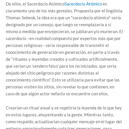
De ellos, el Sacerdocio Atómico
Sacerdocio Atómico
es
claramente uno de los más geniales. Propuesta por el lingüista
Thomas Sebeok, la idea era que un "sacerdocio atómico" sería
designado por un consejo, que luego se reemplazaría a sí
mismo a medida que envejecieran, se jubilaran y/o murieran. El
sacerdocio –en realidad compuesto por expertos más que por
personas religiosas– sería responsable de transmitir el
conocimiento de generación en generación, en parte a través
de "rituales y leyendas creados y cultivados artificialmente,
que serían un 'sendero falso' para los no iniciados, que sería
alejado del sitio peligroso por razones distintas al
conocimiento científico". Esto se utilizaría para evitar que las
personas visiten los sitios, sin revelar lo que contienen, en
caso de que algún actor nefasto se encuentre con ellos.
Crearían un ritual anual y se repetiría la leyenda de lo que hay
en estos lugares, ahuyentando a la gente. Mientras tanto,
como respaldo, actualizarían cualquier mensaje en el lugar del
entierro aproximadamente cada tres generaciones, para