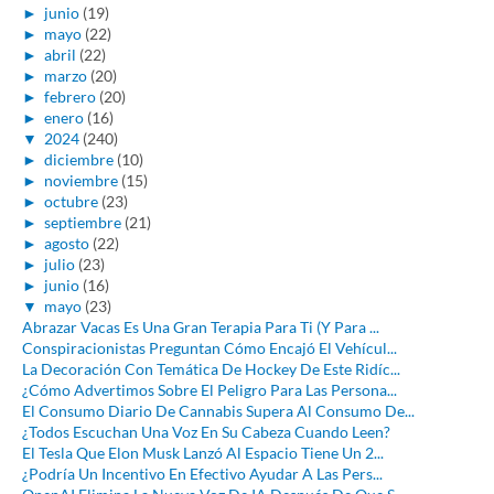
►
junio
(19)
►
mayo
(22)
►
abril
(22)
►
marzo
(20)
►
febrero
(20)
►
enero
(16)
▼
2024
(240)
►
diciembre
(10)
►
noviembre
(15)
►
octubre
(23)
►
septiembre
(21)
►
agosto
(22)
►
julio
(23)
►
junio
(16)
▼
mayo
(23)
Abrazar Vacas Es Una Gran Terapia Para Ti (Y Para ...
Conspiracionistas Preguntan Cómo Encajó El Vehícul...
La Decoración Con Temática De Hockey De Este Ridíc...
¿Cómo Advertimos Sobre El Peligro Para Las Persona...
El Consumo Diario De Cannabis Supera Al Consumo De...
¿Todos Escuchan Una Voz En Su Cabeza Cuando Leen?
El Tesla Que Elon Musk Lanzó Al Espacio Tiene Un 2...
¿Podría Un Incentivo En Efectivo Ayudar A Las Pers...