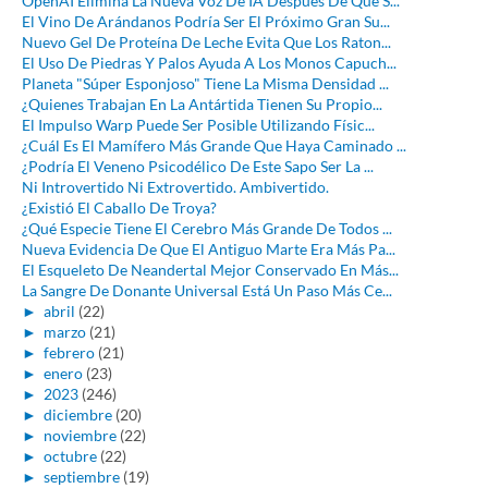
OpenAI Elimina La Nueva Voz De IA Después De Que S...
El Vino De Arándanos Podría Ser El Próximo Gran Su...
Nuevo Gel De Proteína De Leche Evita Que Los Raton...
El Uso De Piedras Y Palos Ayuda A Los Monos Capuch...
Planeta "Súper Esponjoso" Tiene La Misma Densidad ...
¿Quienes Trabajan En La Antártida Tienen Su Propio...
El Impulso Warp Puede Ser Posible Utilizando Físic...
¿Cuál Es El Mamífero Más Grande Que Haya Caminado ...
¿Podría El Veneno Psicodélico De Este Sapo Ser La ...
Ni Introvertido Ni Extrovertido. Ambivertido.
¿Existió El Caballo De Troya?
¿Qué Especie Tiene El Cerebro Más Grande De Todos ...
Nueva Evidencia De Que El Antiguo Marte Era Más Pa...
El Esqueleto De Neandertal Mejor Conservado En Más...
La Sangre De Donante Universal Está Un Paso Más Ce...
►
abril
(22)
►
marzo
(21)
►
febrero
(21)
►
enero
(23)
►
2023
(246)
►
diciembre
(20)
►
noviembre
(22)
►
octubre
(22)
►
septiembre
(19)