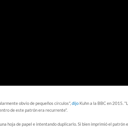
icularmente obvio de pequeños círculos",
dijo
Kuhn a la BBC en 2015. "
ntro de este patrón era recurrente".
una hoja de papel e intentando duplicarlo. Si bien imprimió el patrón 