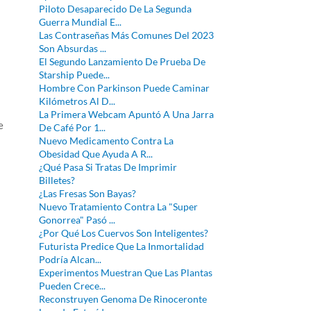
Piloto Desaparecido De La Segunda
Guerra Mundial E...
Las Contraseñas Más Comunes Del 2023
Son Absurdas ...
El Segundo Lanzamiento De Prueba De
Starship Puede...
Hombre Con Parkinson Puede Caminar
Kilómetros Al D...
La Primera Webcam Apuntó A Una Jarra
e
De Café Por 1...
Nuevo Medicamento Contra La
Obesidad Que Ayuda A R...
¿Qué Pasa Si Tratas De Imprimir
Billetes?
¿Las Fresas Son Bayas?
Nuevo Tratamiento Contra La "Super
Gonorrea" Pasó ...
¿Por Qué Los Cuervos Son Inteligentes?
Futurista Predice Que La Inmortalidad
Podría Alcan...
Experimentos Muestran Que Las Plantas
Pueden Crece...
Reconstruyen Genoma De Rinoceronte