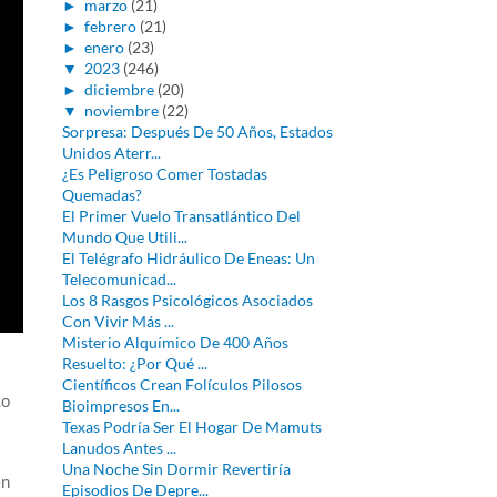
►
marzo
(21)
►
febrero
(21)
►
enero
(23)
▼
2023
(246)
►
diciembre
(20)
▼
noviembre
(22)
Sorpresa: Después De 50 Años, Estados
Unidos Aterr...
¿Es Peligroso Comer Tostadas
Quemadas?
El Primer Vuelo Transatlántico Del
Mundo Que Utili...
El Telégrafo Hidráulico De Eneas: Un
Telecomunicad...
Los 8 Rasgos Psicológicos Asociados
Con Vivir Más ...
Misterio Alquímico De 400 Años
Resuelto: ¿Por Qué ...
Científicos Crean Folículos Pilosos
Lo
Bioimpresos En...
Texas Podría Ser El Hogar De Mamuts
Lanudos Antes ...
Una Noche Sin Dormir Revertiría
en
Episodios De Depre...