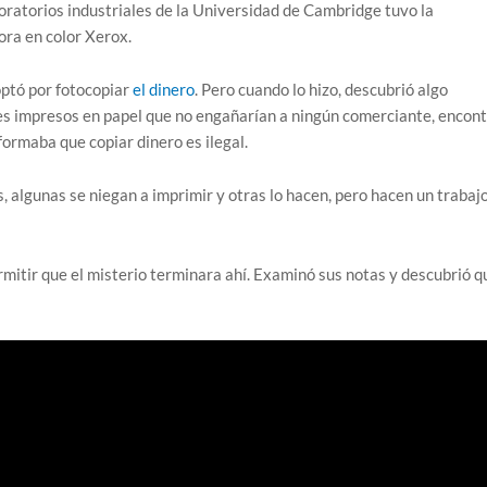
oratorios industriales de la Universidad de Cambridge tuvo la
ora en color Xerox.
ptó por fotocopiar
el dinero
. Pero cuando lo hizo, descubrió algo
tes impresos en papel que no engañarían a ningún comerciante, encon
ormaba que copiar dinero es ilegal.
, algunas se niegan a imprimir y otras lo hacen, pero hacen un trabaj
rmitir que el misterio terminara ahí. Examinó sus notas y descubrió q