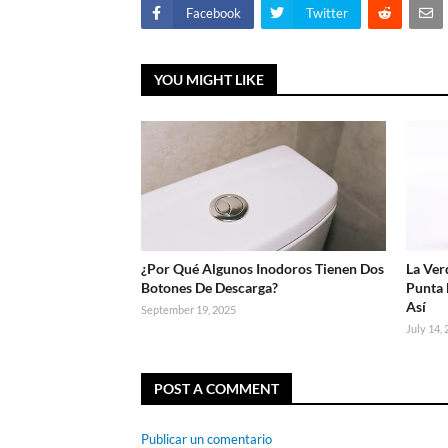
Facebook
Twitter
YOU MIGHT LIKE
¿Por Qué Algunos Inodoros Tienen Dos
La Ver
Botones De Descarga?
Punta 
Así
September 19, 2025
July 14,
POST A COMMENT
Publicar un comentario