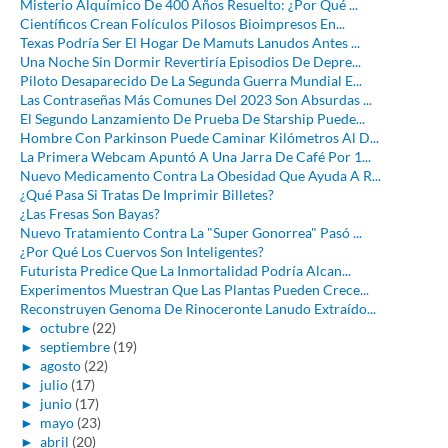
Misterio Alquímico De 400 Años Resuelto: ¿Por Qué ...
Científicos Crean Folículos Pilosos Bioimpresos En...
Texas Podría Ser El Hogar De Mamuts Lanudos Antes ...
Una Noche Sin Dormir Revertiría Episodios De Depre...
Piloto Desaparecido De La Segunda Guerra Mundial E...
Las Contraseñas Más Comunes Del 2023 Son Absurdas ...
El Segundo Lanzamiento De Prueba De Starship Puede...
Hombre Con Parkinson Puede Caminar Kilómetros Al D...
La Primera Webcam Apuntó A Una Jarra De Café Por 1...
Nuevo Medicamento Contra La Obesidad Que Ayuda A R...
¿Qué Pasa Si Tratas De Imprimir Billetes?
¿Las Fresas Son Bayas?
Nuevo Tratamiento Contra La "Super Gonorrea" Pasó ...
¿Por Qué Los Cuervos Son Inteligentes?
Futurista Predice Que La Inmortalidad Podría Alcan...
Experimentos Muestran Que Las Plantas Pueden Crece...
Reconstruyen Genoma De Rinoceronte Lanudo Extraído...
►
octubre
(22)
►
septiembre
(19)
►
agosto
(22)
►
julio
(17)
►
junio
(17)
►
mayo
(23)
►
abril
(20)