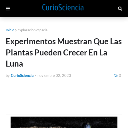
Inicio
exploracion espacial
Experimentos Muestran Que Las
Plantas Pueden Crecer En La
Luna
by
CurioSciencia
-
noviembre 02, 2023
0