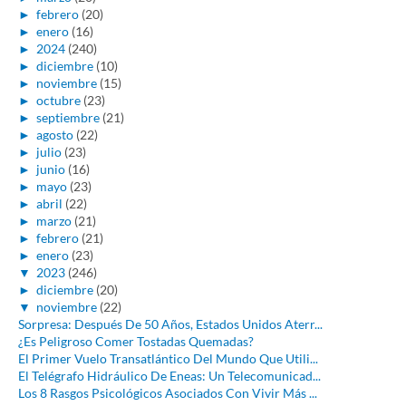
►
febrero
(20)
►
enero
(16)
►
2024
(240)
►
diciembre
(10)
►
noviembre
(15)
►
octubre
(23)
►
septiembre
(21)
►
agosto
(22)
►
julio
(23)
►
junio
(16)
►
mayo
(23)
►
abril
(22)
►
marzo
(21)
►
febrero
(21)
►
enero
(23)
▼
2023
(246)
►
diciembre
(20)
▼
noviembre
(22)
Sorpresa: Después De 50 Años, Estados Unidos Aterr...
¿Es Peligroso Comer Tostadas Quemadas?
El Primer Vuelo Transatlántico Del Mundo Que Utili...
El Telégrafo Hidráulico De Eneas: Un Telecomunicad...
Los 8 Rasgos Psicológicos Asociados Con Vivir Más ...