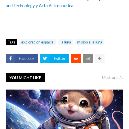
and Technology
y
Acta Astronautica
.
Tags
exploracion espacial
la luna
mision a la luna
Facebook
Twitter
YOU MIGHT LIKE
Mostrar más