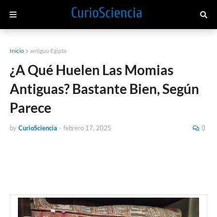
Inicio
antiguo Egipto
¿A Qué Huelen Las Momias
Antiguas? Bastante Bien, Según
Parece
by
CurioSciencia
-
febrero 17, 2025
0