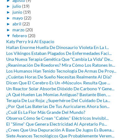
►
agosto
(9)
►
julio
(19)
►
junio
(19)
►
mayo
(22)
►
abril
(22)
►
marzo
(20)
▼
febrero
(20)
Katy Perry Irá Al Espacio
Hallan Enorme Huella De Dinosaurio Violeta En La I...
Los Vikingos Estaban Plagados De Enfermedades Faci...
Una Nueva Terapia Genética Que “Cambia La Vida” De...
¿Reanimación De Roedores? Mira Cómo Los Ratones In...
Los Humanos Han Tenido Tecnología De Armas De Proy...
¿Cuántas Horas De Sueño Necesitas Realmente Al Día?
Dicen Que El Cerebro Es Un «Músculo». Resulta Que ...
Un Reactor Solar Absorbe Dióxido De Carbono Y Gene...
¿A Qué Huelen Las Momias Antiguas? Bastante Bien, ...
Terapia De Luz Roja: ¿Superhéroe Del Cuidado De La...
¿Por Qué Las Baterías De Tus Auriculares Ahora Son...
¿Cuál Es La Flor Más Grande Del Mundo?
Observa Cómo Se Crean "Cables" Eléctricos Invisibl...
El "Slime" Que Genera Electricidad Al Apretarlo Po...
¿Crees Que Una Depuración A Base De Jugos Es Buena...
Siete Avances Tecnológicos Que Probablemente Verem...