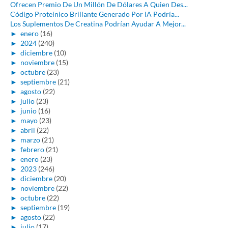
Ofrecen Premio De Un Millón De Dólares A Quien Des...
Código Proteínico Brillante Generado Por IA Podría...
Los Suplementos De Creatina Podrían Ayudar A Mejor...
►
enero
(16)
►
2024
(240)
►
diciembre
(10)
►
noviembre
(15)
►
octubre
(23)
►
septiembre
(21)
►
agosto
(22)
►
julio
(23)
►
junio
(16)
►
mayo
(23)
►
abril
(22)
►
marzo
(21)
►
febrero
(21)
►
enero
(23)
►
2023
(246)
►
diciembre
(20)
►
noviembre
(22)
►
octubre
(22)
►
septiembre
(19)
►
agosto
(22)
►
julio
(17)