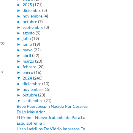
►
2025
(171)
►
diciembre
(5)
►
noviembre
(4)
►
octubre
(7)
►
septiembre
(8)
►
agosto
(9)
►
julio
(19)
nto
►
junio
(19)
►
mayo
(22)
►
abril
(22)
►
marzo
(20)
►
febrero
(20)
ia
►
enero
(16)
▼
2024
(240)
►
diciembre
(10)
►
noviembre
(15)
►
octubre
(23)
▼
septiembre
(21)
Bebé Puercoespín Nacido Por Cesárea
Es Lo Más Ador...
El Primer Nuevo Tratamiento Para La
Esquizofrenia ...
Usan Ladrillos De Vidrio Impresos En