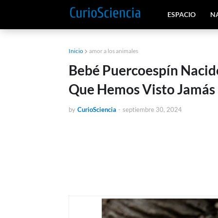
ESPACIO
N
Inicio
amor a los animales
Bebé Puercoespín Nacid
Que Hemos Visto Jamás
by
CurioSciencia
-
septiembre 30, 2024