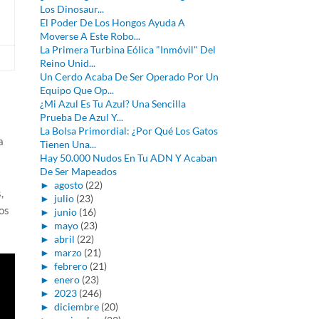
Los Dinosaur...
El Poder De Los Hongos Ayuda A
Moverse A Este Robo...
La Primera Turbina Eólica "Inmóvil" Del
Reino Unid...
Un Cerdo Acaba De Ser Operado Por Un
Equipo Que Op...
¿Mi Azul Es Tu Azul? Una Sencilla
a
Prueba De Azul Y...
La Bolsa Primordial: ¿Por Qué Los Gatos
a
Tienen Una...
Hay 50.000 Nudos En Tu ADN Y Acaban
De Ser Mapeados
►
agosto
(22)
,
►
julio
(23)
os
►
junio
(16)
►
mayo
(23)
►
abril
(22)
►
marzo
(21)
►
febrero
(21)
►
enero
(23)
►
2023
(246)
►
diciembre
(20)