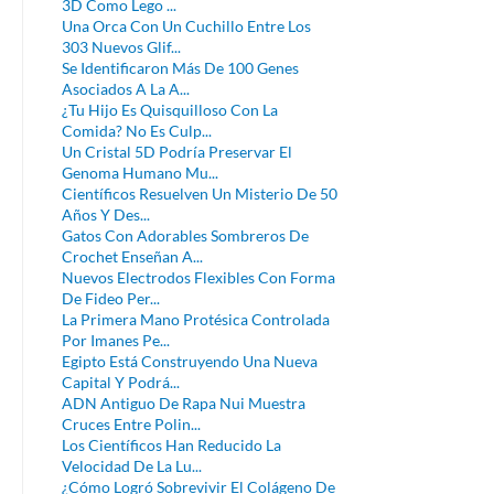
3D Como Lego ...
Una Orca Con Un Cuchillo Entre Los
303 Nuevos Glif...
Se Identificaron Más De 100 Genes
Asociados A La A...
¿Tu Hijo Es Quisquilloso Con La
Comida? No Es Culp...
Un Cristal 5D Podría Preservar El
Genoma Humano Mu...
Científicos Resuelven Un Misterio De 50
Años Y Des...
Gatos Con Adorables Sombreros De
Crochet Enseñan A...
Nuevos Electrodos Flexibles Con Forma
De Fideo Per...
La Primera Mano Protésica Controlada
Por Imanes Pe...
Egipto Está Construyendo Una Nueva
Capital Y Podrá...
ADN Antiguo De Rapa Nui Muestra
Cruces Entre Polin...
Los Científicos Han Reducido La
Velocidad De La Lu...
¿Cómo Logró Sobrevivir El Colágeno De