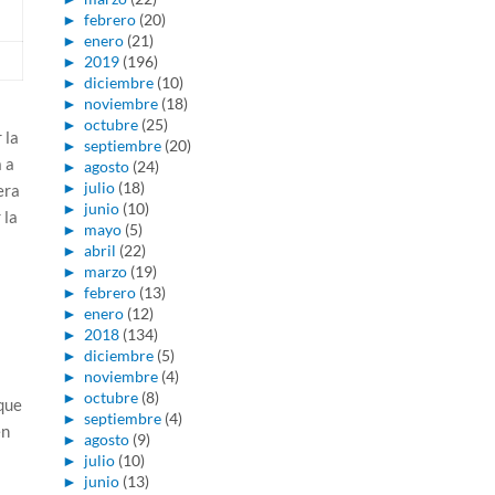
►
febrero
(20)
►
enero
(21)
►
2019
(196)
►
diciembre
(10)
►
noviembre
(18)
►
octubre
(25)
 la
►
septiembre
(20)
 a
►
agosto
(24)
►
julio
(18)
era
►
junio
(10)
 la
►
mayo
(5)
►
abril
(22)
►
marzo
(19)
►
febrero
(13)
►
enero
(12)
s
►
2018
(134)
►
diciembre
(5)
►
noviembre
(4)
►
octubre
(8)
que
►
septiembre
(4)
en
►
agosto
(9)
►
julio
(10)
►
junio
(13)