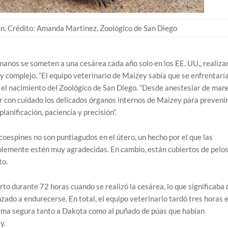
n. Crédito: Amanda Martinez, Zoológico de San Diego
anos se someten a una cesárea cada año solo en los EE. UU., realizar
 complejo. “El equipo veterinario de Maizey sabía que se enfrentaría
re el nacimiento del Zoológico de San Diego. “Desde anestesiar de man
 con cuidado los delicados órganos internos de Maizey para prevenir
anificación, paciencia y precisión”.
oespines no son puntiagudos en el útero, un hecho por el que las
lemente estén muy agradecidas. En cambio, están cubiertos de pelo
to.
to durante 72 horas cuando se realizó la cesárea, lo que significaba 
ado a endurecerse. En total, el equipo veterinario tardó tres horas 
forma segura tanto a Dakota como al puñado de púas que habían
y.