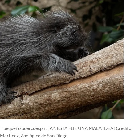
quí, pequeño puercoespín. ¡AY, ESTA FUE UNA MALA IDEA! Crédito:
artínez, Zoológico de San Diego