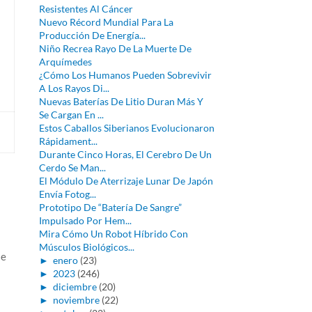
Resistentes Al Cáncer
Nuevo Récord Mundial Para La
Producción De Energía...
Niño Recrea Rayo De La Muerte De
Arquímedes
¿Cómo Los Humanos Pueden Sobrevivir
A Los Rayos Di...
Nuevas Baterías De Litio Duran Más Y
Se Cargan En ...
Estos Caballos Siberianos Evolucionaron
Rápidament...
Durante Cinco Horas, El Cerebro De Un
Cerdo Se Man...
El Módulo De Aterrizaje Lunar De Japón
Envía Fotog...
Prototipo De “Batería De Sangre”
Impulsado Por Hem...
Mira Cómo Un Robot Híbrido Con
Músculos Biológicos...
se
►
enero
(23)
►
2023
(246)
►
diciembre
(20)
►
noviembre
(22)