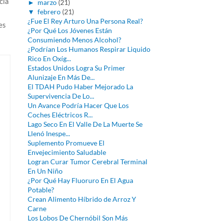
cia
►
marzo
(21)
▼
febrero
(21)
¿Fue El Rey Arturo Una Persona Real?
es
¿Por Qué Los Jóvenes Están
Consumiendo Menos Alcohol?
¿Podrían Los Humanos Respirar Liquido
Rico En Oxíg...
Estados Unidos Logra Su Primer
Alunizaje En Más De...
El TDAH Pudo Haber Mejorado La
Supervivencia De Lo...
Un Avance Podría Hacer Que Los
Coches Eléctricos R...
Lago Seco En El Valle De La Muerte Se
Llenó Inespe...
Suplemento Promueve El
Envejecimiento Saludable
Logran Curar Tumor Cerebral Terminal
En Un Niño
¿Por Qué Hay Fluoruro En El Agua
Potable?
Crean Alimento Híbrido de Arroz Y
Carne
Los Lobos De Chernóbil Son Más