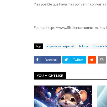
Y es posible que haya más por venir, con varias
Fuente: https://www.iflscience.com/us-makes-
Tags
exploracion espacial
la luna
mision a l
Facebook
Twitter
YOU MIGHT LIKE