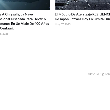
 A Chrysalis, La Nave
El Módulo De Aterrizaje RESILIENC
cional Diseñada Para Llevar A
De Japón Entrará Hoy En Orbita Lun
manos En Un Viaje De 400 Años
May 07, 2025
 Centauri.
8, 2025
Artículo Siguien