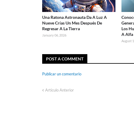
Una Ratona Astronauta Da A Luz A
Conoce
Nueve Crías Un Mes Después De
Genera
Regresar A La Tierra
Los Hu
A Alfa
January 06, 2026
August 1
POST A COMMENT
Publicar un comentario
Artículo Anterior