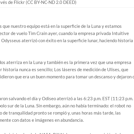
vés de Flickr (CC BY-NC-ND 2.0 DEED)
s que nuestro equipo está en la superficie de la Luna y estamos
rector de vuelo Tim Crain ayer, cuando la empresa privada Intuitive
dysseus aterrizó con éxito en la superficie lunar, haciendo historia
os aterriza en la Luna y también es la primera vez que una empresa
r historia nunca es sencillo; Los láseres de medición de Ulises, que
ecidieron que era un buen momento para tomar un descanso y dejaron 
on salvando el día y Odiseo aterrizó a las 6:23 p.m. EST (11:23 p.m.
olo sur de la Luna. Sin embargo, aún no había terminado: el robot no
 de tranquilidad pronto se rompió y, unas horas más tarde, las
ente con datos e imágenes en abundancia.