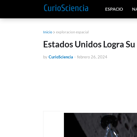
ESPACIO
N
Inicio
exploracion espacial
Estados Unidos Logra Su
by
CurioSciencia
-
febrero 26, 2024