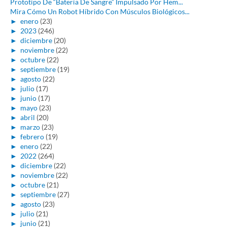
Prototipo De “Batería De Sangre” Impulsado Por Hem...
Mira Cómo Un Robot Híbrido Con Músculos Biológicos...
►
enero
(23)
►
2023
(246)
►
diciembre
(20)
►
noviembre
(22)
►
octubre
(22)
►
septiembre
(19)
►
agosto
(22)
►
julio
(17)
►
junio
(17)
►
mayo
(23)
►
abril
(20)
►
marzo
(23)
►
febrero
(19)
►
enero
(22)
►
2022
(264)
►
diciembre
(22)
►
noviembre
(22)
►
octubre
(21)
►
septiembre
(27)
►
agosto
(23)
►
julio
(21)
►
junio
(21)