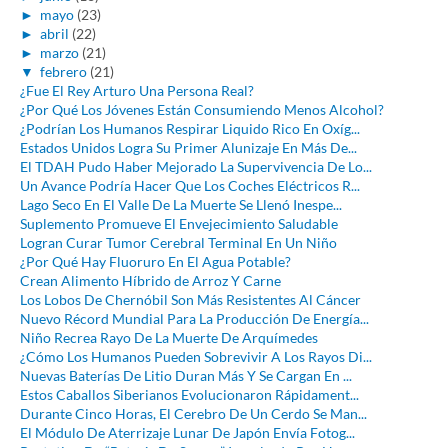
►
mayo
(23)
►
abril
(22)
►
marzo
(21)
▼
febrero
(21)
¿Fue El Rey Arturo Una Persona Real?
¿Por Qué Los Jóvenes Están Consumiendo Menos Alcohol?
¿Podrían Los Humanos Respirar Liquido Rico En Oxíg...
Estados Unidos Logra Su Primer Alunizaje En Más De...
El TDAH Pudo Haber Mejorado La Supervivencia De Lo...
Un Avance Podría Hacer Que Los Coches Eléctricos R...
Lago Seco En El Valle De La Muerte Se Llenó Inespe...
Suplemento Promueve El Envejecimiento Saludable
Logran Curar Tumor Cerebral Terminal En Un Niño
¿Por Qué Hay Fluoruro En El Agua Potable?
Crean Alimento Híbrido de Arroz Y Carne
Los Lobos De Chernóbil Son Más Resistentes Al Cáncer
Nuevo Récord Mundial Para La Producción De Energía...
Niño Recrea Rayo De La Muerte De Arquímedes
¿Cómo Los Humanos Pueden Sobrevivir A Los Rayos Di...
Nuevas Baterías De Litio Duran Más Y Se Cargan En ...
Estos Caballos Siberianos Evolucionaron Rápidament...
Durante Cinco Horas, El Cerebro De Un Cerdo Se Man...
El Módulo De Aterrizaje Lunar De Japón Envía Fotog...