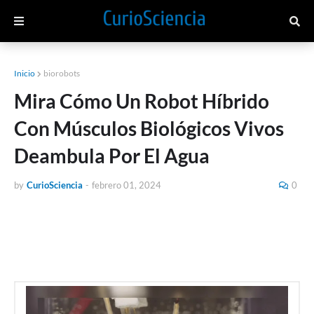
Inicio
biorobots
Mira Cómo Un Robot Híbrido
Con Músculos Biológicos Vivos
Deambula Por El Agua
by
CurioSciencia
-
febrero 01, 2024
0