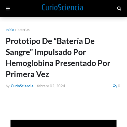
Inicio
baterias
Prototipo De “Batería De
Sangre” Impulsado Por
Hemoglobina Presentado Por
Primera Vez
by
CurioSciencia
-
febrero 02, 2024
0