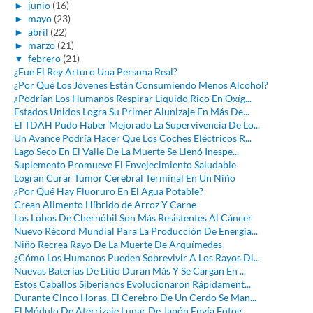
►
junio
(16)
►
mayo
(23)
►
abril
(22)
►
marzo
(21)
▼
febrero
(21)
¿Fue El Rey Arturo Una Persona Real?
¿Por Qué Los Jóvenes Están Consumiendo Menos Alcohol?
¿Podrían Los Humanos Respirar Liquido Rico En Oxíg...
Estados Unidos Logra Su Primer Alunizaje En Más De...
El TDAH Pudo Haber Mejorado La Supervivencia De Lo...
Un Avance Podría Hacer Que Los Coches Eléctricos R...
Lago Seco En El Valle De La Muerte Se Llenó Inespe...
Suplemento Promueve El Envejecimiento Saludable
Logran Curar Tumor Cerebral Terminal En Un Niño
¿Por Qué Hay Fluoruro En El Agua Potable?
Crean Alimento Híbrido de Arroz Y Carne
Los Lobos De Chernóbil Son Más Resistentes Al Cáncer
Nuevo Récord Mundial Para La Producción De Energía...
Niño Recrea Rayo De La Muerte De Arquímedes
¿Cómo Los Humanos Pueden Sobrevivir A Los Rayos Di...
Nuevas Baterías De Litio Duran Más Y Se Cargan En ...
Estos Caballos Siberianos Evolucionaron Rápidament...
Durante Cinco Horas, El Cerebro De Un Cerdo Se Man...
El Módulo De Aterrizaje Lunar De Japón Envía Fotog...