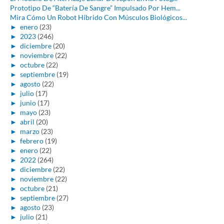
Prototipo De “Batería De Sangre” Impulsado Por Hem...
Mira Cómo Un Robot Híbrido Con Músculos Biológicos...
►
enero
(23)
►
2023
(246)
►
diciembre
(20)
►
noviembre
(22)
►
octubre
(22)
►
septiembre
(19)
►
agosto
(22)
►
julio
(17)
►
junio
(17)
►
mayo
(23)
►
abril
(20)
►
marzo
(23)
►
febrero
(19)
►
enero
(22)
►
2022
(264)
►
diciembre
(22)
►
noviembre
(22)
►
octubre
(21)
►
septiembre
(27)
►
agosto
(23)
►
julio
(21)