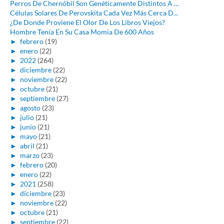
Perros De Chernóbil Son Genéticamente Distintos A ...
Células Solares De Perovskita Cada Vez Más Cerca D...
¿De Donde Proviene El Olor De Los Libros Viejos?
Hombre Tenía En Su Casa Momia De 600 Años
►
febrero
(19)
►
enero
(22)
►
2022
(264)
►
diciembre
(22)
►
noviembre
(22)
►
octubre
(21)
►
septiembre
(27)
►
agosto
(23)
►
julio
(21)
►
junio
(21)
►
mayo
(21)
►
abril
(21)
►
marzo
(23)
►
febrero
(20)
►
enero
(22)
►
2021
(258)
►
diciembre
(23)
►
noviembre
(22)
►
octubre
(21)
►
septiembre
(22)