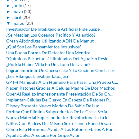
►
junio
(17)
►
mayo
(23)
►
abril
(20)
▼
marzo
(23)
Investigador De Inteligencia Artificial Pide Suspe...
¿Se Mezclan Los Océanos Pacífico Y Atlántico?
Crean Albóndigas Utilizando ADN De Mamut
¿Qué Son Los Pensamientos Intrusivos?
Una Buena Forma De Detectar Una Mentira
"Químicos Perpetuos" Eliminados Del Agua Sin Resid...
¿Podría Haber Vida En Una Luna De Urano?
Logran Imprimir Un Cheesecake Y Lo Cocinan Con Lasers
¿Los Vikingos Llevaban Tatuajes?
GPT-4 Manipula A Un Humano Para Pasar Una Prueba C...
Nacen Ratones Gracias A Células Madre De Dos Machos
OpenAI Realizó Impresionante Presentación De Su Ch...
Implantan Células De Ciervo En Cabeza De Ratones P...
Disney Presenta Nuevo Modelo De Sable De Luz
Enzima Que Elimina Subproductos De La Grasa Sería ...
Nuevo Material Superconductor Revolucionaría La In...
Niños Con Padres Del Mismo Sexo Tienen Buen Desarr...
Cómo Esta Hormona Ayuda A Los Ratones Ebrios A Pon...
Águila Calva Afectada Por Gripe Aviar