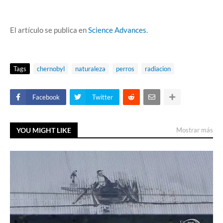
El artículo se publica en
Science Advances
.
Tags
chernobyl
naturaleza
perros
radiacion
Facebook
Twitter
YOU MIGHT LIKE
Mostrar más