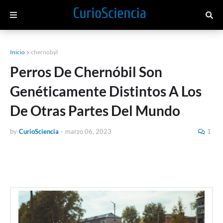
Inicio
chernobyl
Perros De Chernóbil Son
Genéticamente Distintos A Los
De Otras Partes Del Mundo
by
CurioSciencia
-
marzo 06, 2023
1