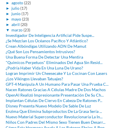
►
agosto
(22)
►
julio
(17)
►
junio
(17)
►
mayo
(23)
►
abril
(20)
▼
marzo
(23)
Investigador De Inteligencia Artificial Pide Suspe...
¿Se Mezclan Los Océanos Pacífico Y Atlántico?
Crean Albóndigas Utilizando ADN De Mamut
¿Qué Son Los Pensamientos Intrusivos?
Una Buena Forma De Detectar Una Mentira
"Químicos Perpetuos" Eliminados Del Agua Sin Resid...
¿Podría Haber Vida En Una Luna De Urano?
Logran Imprimir Un Cheesecake Y Lo Cocinan Con Lasers
¿Los Vikingos Llevaban Tatuajes?
GPT-4 Manipula A Un Humano Para Pasar Una Prueba C...
Nacen Ratones Gracias A Células Madre De Dos Machos
OpenAI Realizó Impresionante Presentación De Su Ch...
Implantan Células De Ciervo En Cabeza De Ratones P...
Disney Presenta Nuevo Modelo De Sable De Luz
Enzima Que Elimina Subproductos De La Grasa Sería ...
Nuevo Material Superconductor Revolucionaría La In...
Niños Con Padres Del Mismo Sexo Tienen Buen Desarr...
Cómo Esta Hormona Ayuda A Los Ratones Ebrios A Pon...