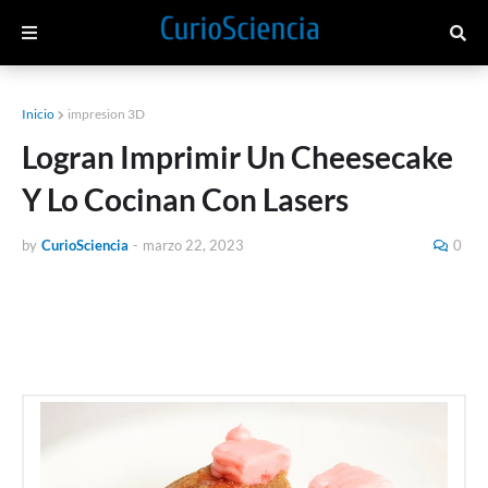
Inicio
impresion 3D
Logran Imprimir Un Cheesecake
Y Lo Cocinan Con Lasers
by
CurioSciencia
-
marzo 22, 2023
0