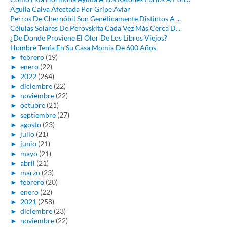
Águila Calva Afectada Por Gripe Aviar
Perros De Chernóbil Son Genéticamente Distintos A ...
Células Solares De Perovskita Cada Vez Más Cerca D...
¿De Donde Proviene El Olor De Los Libros Viejos?
Hombre Tenía En Su Casa Momia De 600 Años
►
febrero
(19)
►
enero
(22)
►
2022
(264)
►
diciembre
(22)
►
noviembre
(22)
►
octubre
(21)
►
septiembre
(27)
►
agosto
(23)
►
julio
(21)
►
junio
(21)
►
mayo
(21)
►
abril
(21)
►
marzo
(23)
►
febrero
(20)
►
enero
(22)
►
2021
(258)
►
diciembre
(23)
►
noviembre
(22)