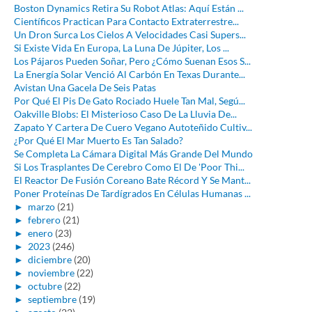
Boston Dynamics Retira Su Robot Atlas: Aquí Están ...
Científicos Practican Para Contacto Extraterrestre...
Un Dron Surca Los Cielos A Velocidades Casi Supers...
Si Existe Vida En Europa, La Luna De Júpiter, Los ...
Los Pájaros Pueden Soñar, Pero ¿Cómo Suenan Esos S...
La Energía Solar Venció Al Carbón En Texas Durante...
Avistan Una Gacela De Seis Patas
Por Qué El Pis De Gato Rociado Huele Tan Mal, Segú...
Oakville Blobs: El Misterioso Caso De La Lluvia De...
Zapato Y Cartera De Cuero Vegano Autoteñido Cultiv...
¿Por Qué El Mar Muerto Es Tan Salado?
Se Completa La Cámara Digital Más Grande Del Mundo
Si Los Trasplantes De Cerebro Como El De 'Poor Thi...
El Reactor De Fusión Coreano Bate Récord Y Se Mant...
Poner Proteínas De Tardígrados En Células Humanas ...
►
marzo
(21)
►
febrero
(21)
►
enero
(23)
►
2023
(246)
►
diciembre
(20)
►
noviembre
(22)
►
octubre
(22)
►
septiembre
(19)