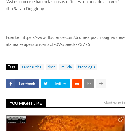
“Así es como se hacen las cosas difíciles: un bocado a la vez”,
dijo Sarah Duggleby.
Fuente: https://www.iflscience.com/drone-zips-through-skies-
at-near-supersonic-mach-09-speeds-73775
Tags
aeronautica
dron
milicia
tecnologia
Facebook
Twitter
YOU MIGHT LIKE
Mostrar más