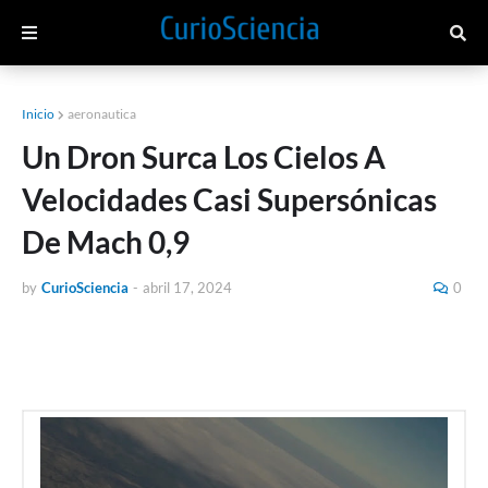
Inicio
aeronautica
Un Dron Surca Los Cielos A
Velocidades Casi Supersónicas
De Mach 0,9
by
CurioSciencia
-
abril 17, 2024
0