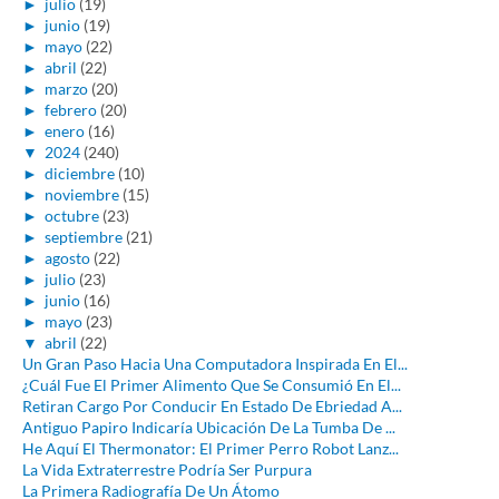
►
julio
(19)
►
junio
(19)
►
mayo
(22)
►
abril
(22)
►
marzo
(20)
►
febrero
(20)
►
enero
(16)
▼
2024
(240)
►
diciembre
(10)
►
noviembre
(15)
►
octubre
(23)
►
septiembre
(21)
►
agosto
(22)
►
julio
(23)
►
junio
(16)
►
mayo
(23)
▼
abril
(22)
Un Gran Paso Hacia Una Computadora Inspirada En El...
¿Cuál Fue El Primer Alimento Que Se Consumió En El...
Retiran Cargo Por Conducir En Estado De Ebriedad A...
Antiguo Papiro Indicaría Ubicación De La Tumba De ...
He Aquí El Thermonator: El Primer Perro Robot Lanz...
La Vida Extraterrestre Podría Ser Purpura
La Primera Radiografía De Un Átomo