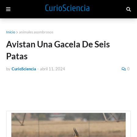
Inicio
animales asombrosos
Avistan Una Gacela De Seis
Patas
by
CurioSciencia
-
abril 11, 2024
0