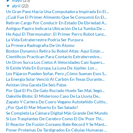
►
mayo
(23)
▼
abril
(22)
Un Gran Paso Hacia Una Computadora Inspirada En El...
¿Cuál Fue El Primer Alimento Que Se Consumió En El...
Retiran Cargo Por Conducir En Estado De Ebriedad A...
Antiguo Papiro Indicaría Ubicación De La Tumba De ...
He Aquí El Thermonator: El Primer Perro Robot Lanz...
La Vida Extraterrestre Podría Ser Purpura
La Primera Radiografía De Un Átomo
Boston Dynamics Retira Su Robot Atlas: Aquí Están ...
Científicos Practican Para Contacto Extraterrestre...
Un Dron Surca Los Cielos A Velocidades Casi Supers...
Si Existe Vida En Europa, La Luna De Júpiter, Los ...
Los Pájaros Pueden Soñar, Pero ¿Cómo Suenan Esos S...
La Energía Solar Venció Al Carbón En Texas Durante...
Avistan Una Gacela De Seis Patas
Por Qué El Pis De Gato Rociado Huele Tan Mal, Segú...
Oakville Blobs: El Misterioso Caso De La Lluvia De...
Zapato Y Cartera De Cuero Vegano Autoteñido Cultiv...
¿Por Qué El Mar Muerto Es Tan Salado?
Se Completa La Cámara Digital Más Grande Del Mundo
Si Los Trasplantes De Cerebro Como El De 'Poor Thi...
El Reactor De Fusión Coreano Bate Récord Y Se Mant...
Poner Proteínas De Tardígrados En Células Humanas ...