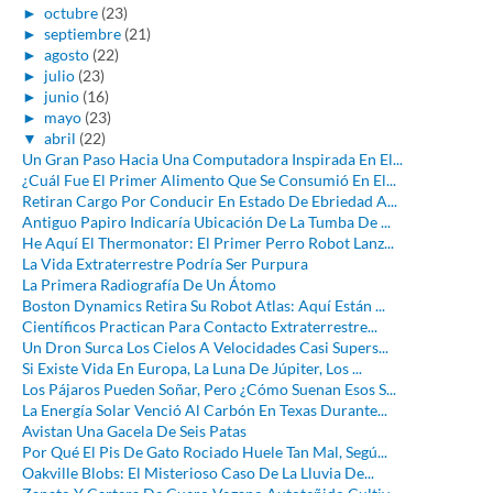
►
octubre
(23)
►
septiembre
(21)
►
agosto
(22)
►
julio
(23)
►
junio
(16)
►
mayo
(23)
▼
abril
(22)
Un Gran Paso Hacia Una Computadora Inspirada En El...
¿Cuál Fue El Primer Alimento Que Se Consumió En El...
Retiran Cargo Por Conducir En Estado De Ebriedad A...
Antiguo Papiro Indicaría Ubicación De La Tumba De ...
He Aquí El Thermonator: El Primer Perro Robot Lanz...
La Vida Extraterrestre Podría Ser Purpura
La Primera Radiografía De Un Átomo
Boston Dynamics Retira Su Robot Atlas: Aquí Están ...
Científicos Practican Para Contacto Extraterrestre...
Un Dron Surca Los Cielos A Velocidades Casi Supers...
Si Existe Vida En Europa, La Luna De Júpiter, Los ...
Los Pájaros Pueden Soñar, Pero ¿Cómo Suenan Esos S...
La Energía Solar Venció Al Carbón En Texas Durante...
Avistan Una Gacela De Seis Patas
Por Qué El Pis De Gato Rociado Huele Tan Mal, Segú...
Oakville Blobs: El Misterioso Caso De La Lluvia De...