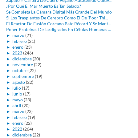
Zapato Y Cartera De Cuero Vegano Autoteñido Cultiv...
¿Por Qué El Mar Muerto Es Tan Salado?
Se Completa La Cámara Digital Más Grande Del Mundo
Si Los Trasplantes De Cerebro Como El De 'Poor Thi...
El Reactor De Fusión Coreano Bate Récord Y Se Mant...
Poner Proteínas De Tardígrados En Células Humanas ...
►
marzo
(21)
►
febrero
(21)
►
enero
(23)
►
2023
(246)
►
diciembre
(20)
►
noviembre
(22)
►
octubre
(22)
►
septiembre
(19)
►
agosto
(22)
►
julio
(17)
►
junio
(17)
►
mayo
(23)
►
abril
(20)
►
marzo
(23)
►
febrero
(19)
►
enero
(22)
►
2022
(264)
►
diciembre
(22)