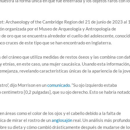
uestra la forma única en que fue enterrada y los objetos raros con lo
et: Archaeology of the Cambridge Region del 21 de junio de 2023 al 
ión organizada por el Museo de Arqueología y Antropología de
e oro que se encuentra alrededor el cuello del adolescente, conocid
nco cruces de este tipo que se han encontrado en Inglaterra.
is del cráneo que utiliza medidas de restos óseos y las combina con da
y etnias, en este caso, una mujer caucásica. Usando esta información,
mejanza, revelando características únicas de la apariencia de la jov
tro”, dijo Morrison en un
comunicado
. “Su ojo izquierdo estaba
entímetro [0,2 pulgadas], que su ojo derecho. Esto se habría notad
en áreas como el color de los ojos y el cabello debido a la falta de
ica de mirar el rostro de un
anglosajón
real. Un análisis más profundo
obre su dieta y cómo cambió drásticamente después de mudarse de lo