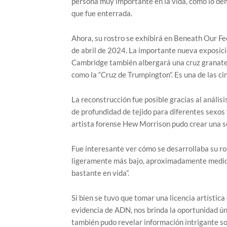
persona muy importante en la vida, como lo dem
que fue enterrada.
Ahora, su rostro se exhibirá en Beneath Our Fe
de abril de 2024. La importante nueva exposic
Cambridge también albergará una cruz granate d
como la “Cruz de Trumpington”. Es una de las ci
La reconstrucción fue posible gracias al anális
de profundidad de tejido para diferentes sexos 
artista forense Hew Morrison pudo crear una se
Fue interesante ver cómo se desarrollaba su ros
ligeramente más bajo, aproximadamente medio c
bastante en vida”.
Si bien se tuvo que tomar una licencia artística 
evidencia de ADN, nos brinda la oportunidad ún
también pudo revelar información intrigante s