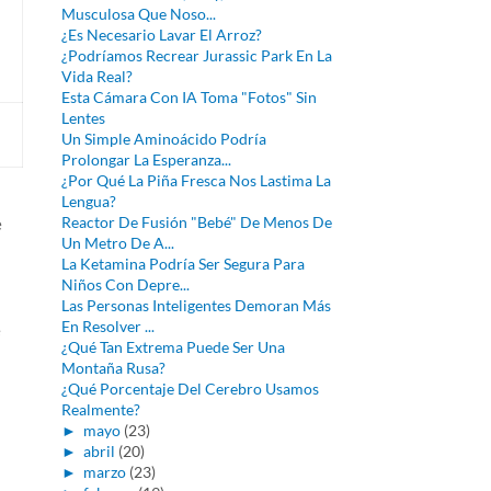
Musculosa Que Noso...
¿Es Necesario Lavar El Arroz?
¿Podríamos Recrear Jurassic Park En La
Vida Real?
Esta Cámara Con IA Toma "Fotos" Sin
Lentes
Un Simple Aminoácido Podría
Prolongar La Esperanza...
¿Por Qué La Piña Fresca Nos Lastima La
Lengua?
Reactor De Fusión "Bebé" De Menos De
e
Un Metro De A...
La Ketamina Podría Ser Segura Para
Niños Con Depre...
Las Personas Inteligentes Demoran Más
En Resolver ...
e
¿Qué Tan Extrema Puede Ser Una
Montaña Rusa?
¿Qué Porcentaje Del Cerebro Usamos
Realmente?
►
mayo
(23)
►
abril
(20)
►
marzo
(23)