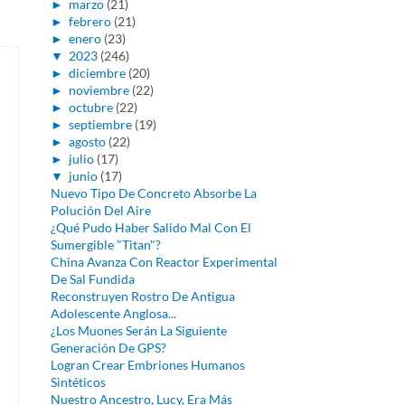
►
marzo
(21)
►
febrero
(21)
►
enero
(23)
▼
2023
(246)
►
diciembre
(20)
►
noviembre
(22)
►
octubre
(22)
►
septiembre
(19)
►
agosto
(22)
►
julio
(17)
▼
junio
(17)
Nuevo Tipo De Concreto Absorbe La
Polución Del Aire
¿Qué Pudo Haber Salido Mal Con El
Sumergible "Titan"?
China Avanza Con Reactor Experimental
De Sal Fundida
Reconstruyen Rostro De Antigua
Adolescente Anglosa...
¿Los Muones Serán La Siguiente
Generación De GPS?
Logran Crear Embriones Humanos
Sintéticos
Nuestro Ancestro, Lucy, Era Más