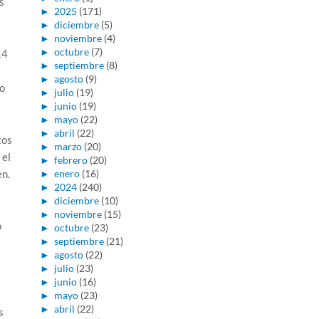
s
►
2025
(171)
►
diciembre
(5)
►
noviembre
(4)
►
octubre
(7)
14
►
septiembre
(8)
►
agosto
(9)
o
►
julio
(19)
►
junio
(19)
►
mayo
(22)
►
abril
(22)
tos
►
marzo
(20)
 el
►
febrero
(20)
en.
►
enero
(16)
►
2024
(240)
►
diciembre
(10)
►
noviembre
(15)
o
►
octubre
(23)
►
septiembre
(21)
►
agosto
(22)
►
julio
(23)
►
junio
(16)
►
mayo
(23)
►
abril
(22)
s