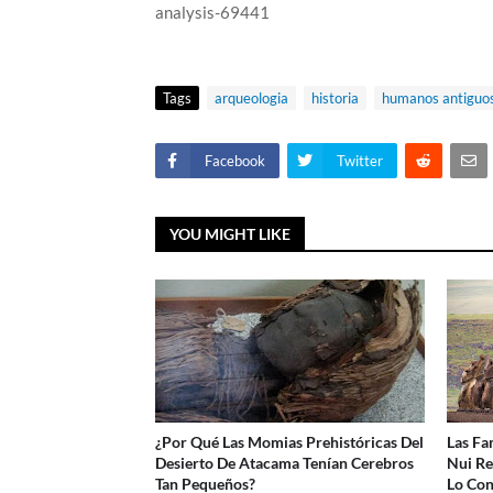
analysis-69441
Tags
arqueologia
historia
humanos antiguo
Facebook
Twitter
YOU MIGHT LIKE
¿Por Qué Las Momias Prehistóricas Del
Las Fa
Desierto De Atacama Tenían Cerebros
Nui Re
Tan Pequeños?
Lo Con