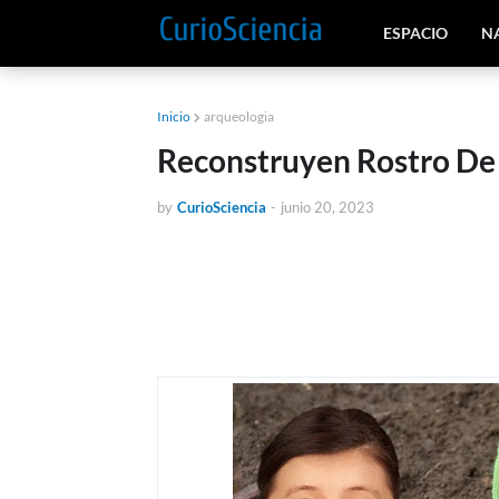
ESPACIO
N
Inicio
arqueologia
Reconstruyen Rostro De
by
CurioSciencia
-
junio 20, 2023