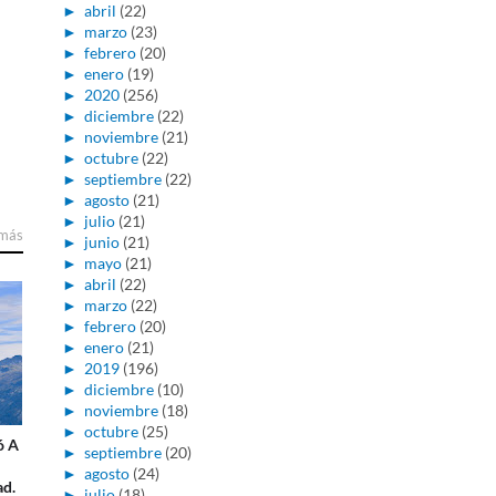
►
abril
(22)
►
marzo
(23)
►
febrero
(20)
►
enero
(19)
►
2020
(256)
►
diciembre
(22)
►
noviembre
(21)
►
octubre
(22)
►
septiembre
(22)
►
agosto
(21)
►
julio
(21)
 más
►
junio
(21)
►
mayo
(21)
►
abril
(22)
►
marzo
(22)
►
febrero
(20)
►
enero
(21)
►
2019
(196)
►
diciembre
(10)
►
noviembre
(18)
►
octubre
(25)
ó A
►
septiembre
(20)
►
agosto
(24)
ad.
►
julio
(18)