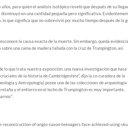
años, para quien el análisis isotópico reveló que después de su llega
ta disminuyó en una cantidad pequeña pero significativa. Evidentemen
e, lo que significa que no sobrevivió por mucho tiempo después de la 
 desconoce la causa exacta de la muerte. Sin embargo, queda evidenci
a sobre una cama de madera tallada con la cruz de Trumpington, así
de lo que trata nuestra exposición: una nueva investigación que hace
ruciales de la historia de Cambridgeshire”, dijo la co-curadora de la
ueología y Antropología] posee una de las colecciones de arqueología
taña y el entierro en el lecho de Trumpington es muy importante.
arnos”.
e-reconstruction-of-anglo-saxon-teenagers-face-achieved-using-skul