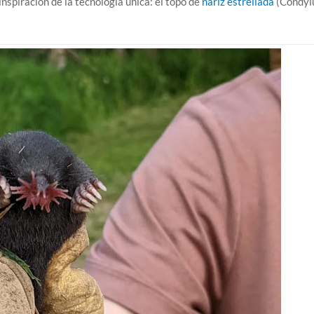
nspiración de la tecnología única: el topo de
nariz estrellada
(Condyl