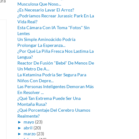
ura
Musculosa Que Noso...
¿Es Necesario Lavar El Arroz?
¿Podríamos Recrear Jurassic Park En La
Vida Real?
Esta Cámara Con IA Toma "Fotos" Sin
Lentes
Un Simple Aminoácido Podría
Prolongar La Esperanza...
¿Por Qué La Piña Fresca Nos Lastima La
Lengua?
Reactor De Fusión "Bebé" De Menos De
Un Metro De A...
La Ketamina Podría Ser Segura Para
Niños Con Depre...
Las Personas Inteligentes Demoran Más
En Resolver ...
¿Qué Tan Extrema Puede Ser Una
Montaña Rusa?
¿Qué Porcentaje Del Cerebro Usamos
Realmente?
►
mayo
(23)
►
abril
(20)
►
marzo
(23)