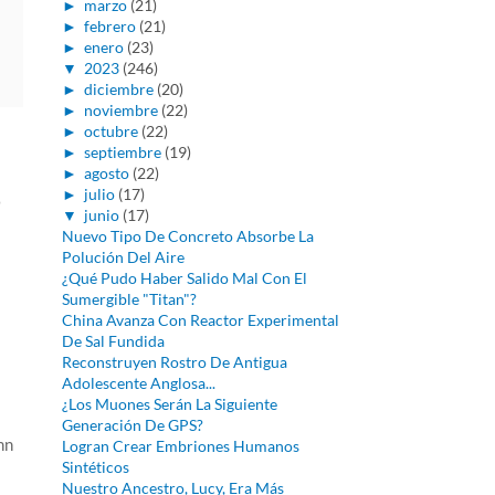
►
marzo
(21)
►
febrero
(21)
►
enero
(23)
▼
2023
(246)
►
diciembre
(20)
►
noviembre
(22)
►
octubre
(22)
►
septiembre
(19)
►
agosto
(22)
►
julio
(17)
n
▼
junio
(17)
Nuevo Tipo De Concreto Absorbe La
Polución Del Aire
¿Qué Pudo Haber Salido Mal Con El
Sumergible "Titan"?
China Avanza Con Reactor Experimental
De Sal Fundida
Reconstruyen Rostro De Antigua
Adolescente Anglosa...
¿Los Muones Serán La Siguiente
Generación De GPS?
nn
Logran Crear Embriones Humanos
Sintéticos
Nuestro Ancestro, Lucy, Era Más