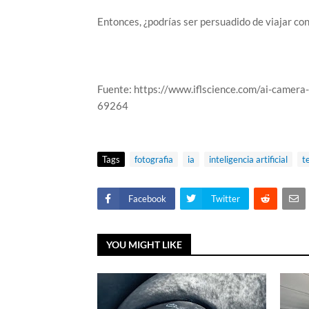
Entonces, ¿podrías ser persuadido de viajar co
Fuente: https://www.iflscience.com/ai-camera
69264
Tags
fotografia
ia
inteligencia artificial
t
Facebook
Twitter
YOU MIGHT LIKE