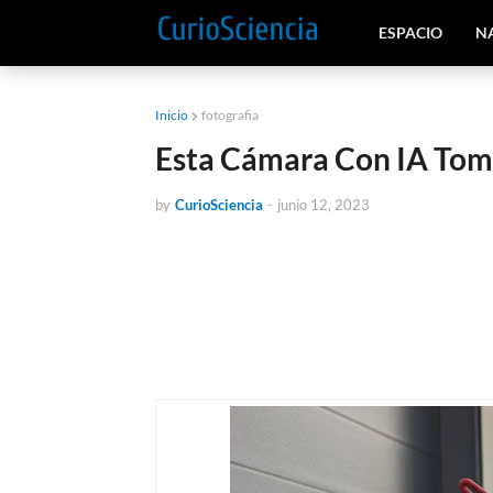
ESPACIO
N
Inicio
fotografia
Esta Cámara Con IA Toma
by
CurioSciencia
-
junio 12, 2023