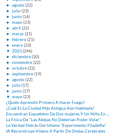
►
agosto
(22)
►
julio
(23)
►
junio
(16)
►
mayo
(23)
►
abril
(22)
►
marzo
(21)
►
febrero
(21)
►
enero
(23)
▼
2023
(246)
►
diciembre
(20)
►
noviembre
(22)
►
octubre
(22)
►
septiembre
(19)
►
agosto
(22)
►
julio
(17)
►
junio
(17)
▼
mayo
(23)
¿Quién Aprendió Primero A Hacer Fuego?
¿Cuál Es La Ciudad Más Antigua Aún Habitada?
Encuentran Esqueletos De Dos mujeres Y Un Niño En ...
La Física De "Las Abejas No Deberían Poder Volar"
La Verdad Detrás Del Infame "Experimento Filadelfia"
IA Reconstruye Videos A Partir De Ondas Cerebrales