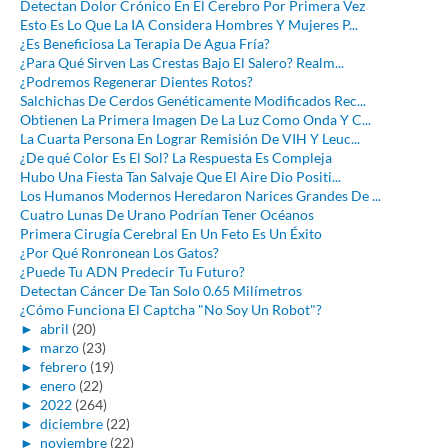
Detectan Dolor Crónico En El Cerebro Por Primera Vez
Esto Es Lo Que La IA Considera Hombres Y Mujeres P...
¿Es Beneficiosa La Terapia De Agua Fría?
¿Para Qué Sirven Las Crestas Bajo El Salero? Realm...
¿Podremos Regenerar Dientes Rotos?
Salchichas De Cerdos Genéticamente Modificados Rec...
Obtienen La Primera Imagen De La Luz Como Onda Y C...
La Cuarta Persona En Lograr Remisión De VIH Y Leuc...
¿De qué Color Es El Sol? La Respuesta Es Compleja
Hubo Una Fiesta Tan Salvaje Que El Aire Dio Positi...
Los Humanos Modernos Heredaron Narices Grandes De ...
Cuatro Lunas De Urano Podrían Tener Océanos
Primera Cirugía Cerebral En Un Feto Es Un Éxito
¿Por Qué Ronronean Los Gatos?
¿Puede Tu ADN Predecir Tu Futuro?
Detectan Cáncer De Tan Solo 0.65 Milímetros
¿Cómo Funciona El Captcha "No Soy Un Robot"?
►
abril
(20)
►
marzo
(23)
►
febrero
(19)
►
enero
(22)
►
2022
(264)
►
diciembre
(22)
►
noviembre
(22)