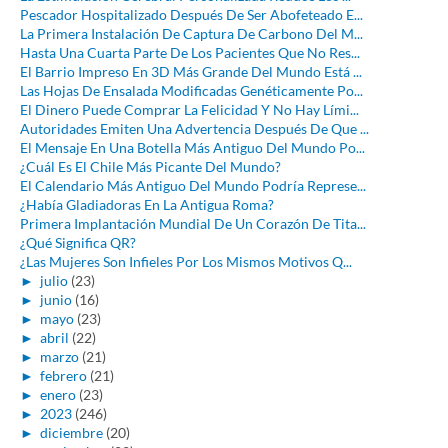
Pescador Hospitalizado Después De Ser Abofeteado E...
La Primera Instalación De Captura De Carbono Del M...
Hasta Una Cuarta Parte De Los Pacientes Que No Res...
El Barrio Impreso En 3D Más Grande Del Mundo Está ...
Las Hojas De Ensalada Modificadas Genéticamente Po...
El Dinero Puede Comprar La Felicidad Y No Hay Lími...
Autoridades Emiten Una Advertencia Después De Que ...
El Mensaje En Una Botella Más Antiguo Del Mundo Po...
¿Cuál Es El Chile Más Picante Del Mundo?
El Calendario Más Antiguo Del Mundo Podría Represe...
¿Había Gladiadoras En La Antigua Roma?
Primera Implantación Mundial De Un Corazón De Tita...
¿Qué Significa QR?
¿Las Mujeres Son Infieles Por Los Mismos Motivos Q...
►
julio
(23)
►
junio
(16)
►
mayo
(23)
►
abril
(22)
►
marzo
(21)
►
febrero
(21)
►
enero
(23)
►
2023
(246)
►
diciembre
(20)