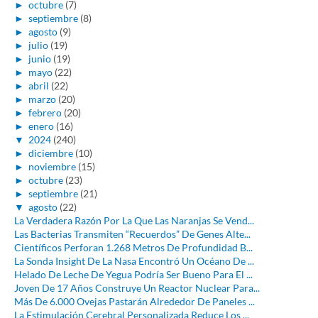
►
octubre
(7)
►
septiembre
(8)
►
agosto
(9)
►
julio
(19)
►
junio
(19)
►
mayo
(22)
►
abril
(22)
►
marzo
(20)
►
febrero
(20)
►
enero
(16)
▼
2024
(240)
►
diciembre
(10)
►
noviembre
(15)
►
octubre
(23)
►
septiembre
(21)
▼
agosto
(22)
La Verdadera Razón Por La Que Las Naranjas Se Vend...
Las Bacterias Transmiten “Recuerdos” De Genes Alte...
Científicos Perforan 1.268 Metros De Profundidad B...
La Sonda Insight De La Nasa Encontró Un Océano De ...
Helado De Leche De Yegua Podría Ser Bueno Para El ...
Joven De 17 Años Construye Un Reactor Nuclear Para...
Más De 6.000 Ovejas Pastarán Alrededor De Paneles ...
La Estimulación Cerebral Personalizada Reduce Los ...