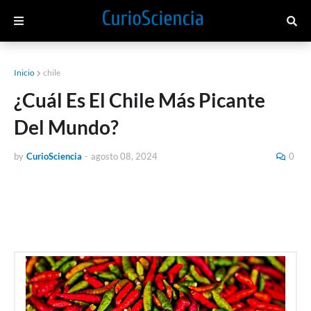
Inicio
chile
¿Cuál Es El Chile Más Picante
Del Mundo?
by
CurioSciencia
-
agosto 08, 2024
0