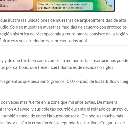
ue ilustra las ubicaciones de muestras de arqueointensidad de alta
studio. Solo se muestran muestras medidas de acuerdo con protocolos
La región histórica de Mesopotamia generalmente consiste en la región
y Éufrates y sus alrededores, representados aquí.
rey y de qué tan bien conozcamos su momento, las inscripciones pued
ión por carbono, que tiene incertidumbres de décadas o siglos.
fragmentos que pesaban 2 gramos (0,07 onzas) de los ladrillos y lue
 dos veces más fuerte en la zona que mil años antes. De manera
raron Altaweel y sus colegas ocurrió durante el reinado de un rey c
II, también conocido como Nabucodonosor el Grande, es mucho más
su favor están la creación de los legendarios Jardines Colgantes de