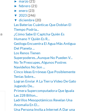
►
marzo
(21)
►
febrero
(21)
►
enero
(23)
▼
2023
(246)
▼
diciembre
(20)
Las Baterías Cuánticas Que Doblan El
Tiempo Podría...
ea
¿Cómo Sabe El Captcha Quién Es
Humano Y Quién Es R...
Geóloga Encuentra El Agua Más Antigua
Del Planeta ...
Los Renos Tienen
Superpoderes...Aunque No Pueden V...
No Te Preocupes, Algunos Postres
Navideños No Son ...
Cinco Ideas Erróneas Que Posiblemente
Tenias Sobre...
Logran Enviar A La Tierra Video De Gato
Jugando De...
Primera Supercomputadora Que Iguala
Las 228 Billon...
Ladrillos Mesopotámicos Revelan Una
Anomalía En El...
Una Persona Invita a Internet A Dar una