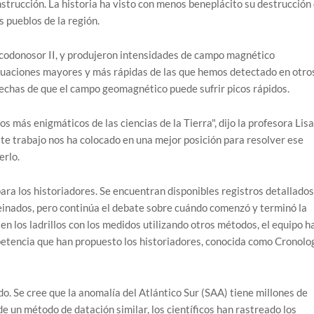
strucción. La historia ha visto con menos beneplácito su destrucción
s pueblos de la región.
ucodonosor II, y produjeron intensidades de campo magnético
tuaciones mayores y más rápidas de las que hemos detectado en otro
pechas de que el campo geomagnético puede sufrir picos rápidos.
más enigmáticos de las ciencias de la Tierra", dijo la profesora Lisa
ste trabajo nos ha colocado en una mejor posición para resolver ese
erlo.
ara los historiadores. Se encuentran disponibles registros detallados
reinados, pero continúa el debate sobre cuándo comenzó y terminó la
n los ladrillos con los medidos utilizando otros métodos, el equipo h
petencia que han propuesto los historiadores, conocida como Cronolo
o. Se cree que la anomalía del Atlántico Sur (SAA) tiene millones de
 de un método de datación similar, los científicos han rastreado los