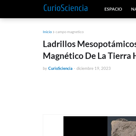
ESPACIO
N
Inicio
campo magnetico
Ladrillos Mesopotámico
Magnético De La Tierra 
by
CurioSciencia
-
diciembre 19, 2023