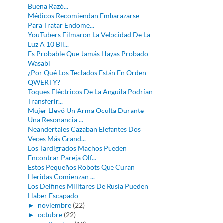
Buena Razó...
Médicos Recomiendan Embarazarse
Para Tratar Endome...
YouTubers Filmaron La Velocidad De La
Luz A 10 Bil...
Es Probable Que Jamás Hayas Probado
Wasabi
¿Por Qué Los Teclados Están En Orden
QWERTY?
Toques Eléctricos De La Anguila Podrían
Transferir...
Mujer Llevó Un Arma Oculta Durante
Una Resonancia ...
Neandertales Cazaban Elefantes Dos
Veces Más Grand...
Los Tardígrados Machos Pueden
Encontrar Pareja Olf...
Estos Pequeños Robots Que Curan
Heridas Comienzan ...
Los Delfines Militares De Rusia Pueden
Haber Escapado
►
noviembre
(22)
►
octubre
(22)