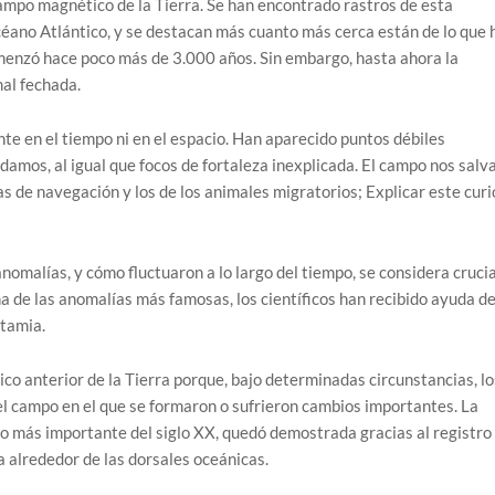
campo magnético de la Tierra. Se han encontrado rastros de esta
éano Atlántico, y se destacan más cuanto más cerca están de lo que 
menzó hace poco más de 3.000 años. Sin embargo, hasta ahora la
mal fechada.
te en el tiempo ni en el espacio. Han aparecido puntos débiles
amos, al igual que focos de fortaleza inexplicada. El campo nos salv
as de navegación y los de los animales migratorios; Explicar este cur
malías, y cómo fluctuaron a lo largo del tiempo, se considera crucia
 una de las anomalías más famosas, los científicos han recibido ayuda d
otamia.
 anterior de la Tierra porque, bajo determinadas circunstancias, lo
l campo en el que se formaron o sufrieron cambios importantes. La
co más importante del siglo XX, quedó demostrada gracias al registro
 alrededor de las dorsales oceánicas.