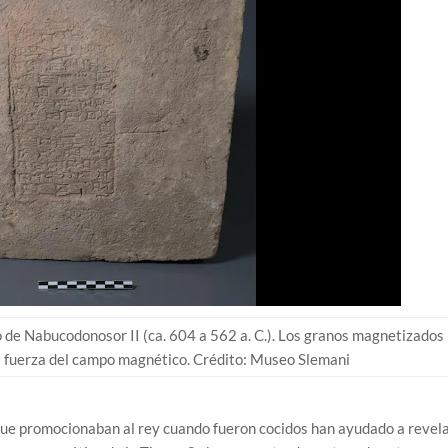
o de Nabucodonosor II (ca. 604 a 562 a. C.). Los granos magnetizados
a fuerza del campo magnético. Crédito: Museo Slemani
que promocionaban al rey cuando fueron cocidos han ayudado a revel