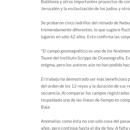
Babilonia y otros importantes proyectos de con
Jerusalén y la esclavización de los judíos y otro
Se probaron cinco ladrillos del reinado de Nab
tremendamente diferentes, lo que sugiere fluc
lugares en sólo 42 años. Esto confirma las sos
"El campo geomagnético es uno de los fenómenos 
Tauxe del Instituto Scripps de Oceanografía. E
enigma, pero los autores aún no han podido hac
El trabajo ha demostrado ser más beneficioso p
del orden de los 12 reyes y la duración de sus 
secuencia. Al comparar los campos registrados e
respaldado una de las líneas de tiempo en com
Baja.
Anomalías como ésta no son sólo cosa del pasad
años, pero continúa hasta el día de hoy. A falta