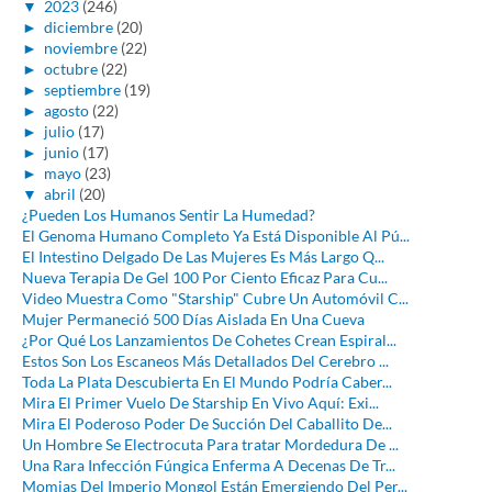
▼
2023
(246)
►
diciembre
(20)
►
noviembre
(22)
►
octubre
(22)
►
septiembre
(19)
►
agosto
(22)
►
julio
(17)
►
junio
(17)
►
mayo
(23)
▼
abril
(20)
¿Pueden Los Humanos Sentir La Humedad?
El Genoma Humano Completo Ya Está Disponible Al Pú...
El Intestino Delgado De Las Mujeres Es Más Largo Q...
Nueva Terapia De Gel 100 Por Ciento Eficaz Para Cu...
Video Muestra Como "Starship" Cubre Un Automóvil C...
Mujer Permaneció 500 Días Aislada En Una Cueva
¿Por Qué Los Lanzamientos De Cohetes Crean Espiral...
Estos Son Los Escaneos Más Detallados Del Cerebro ...
Toda La Plata Descubierta En El Mundo Podría Caber...
Mira El Primer Vuelo De Starship En Vivo Aquí: Exi...
Mira El Poderoso Poder De Succión Del Caballito De...
Un Hombre Se Electrocuta Para tratar Mordedura De ...
Una Rara Infección Fúngica Enferma A Decenas De Tr...
Momias Del Imperio Mongol Están Emergiendo Del Per...