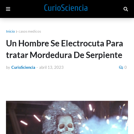
Inicio
casos medicos
Un Hombre Se Electrocuta Para
tratar Mordedura De Serpiente
by
CurioSciencia
-
abril 13, 2023
0