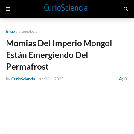
Inicio
arqueologia
Momias Del Imperio Mongol
Están Emergiendo Del
Permafrost
by
CurioSciencia
-
abril 11, 2023
0