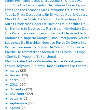
Mujer Permaneció 500 Días Aislada En Una Cueva
¿Por Qué Los Lanzamientos De Cohetes Crean Espiral...
Estos Son Los Escaneos Más Detallados Del Cerebro ...
Toda La Plata Descubierta En El Mundo Podría Caber...
Mira El Primer Vuelo De Starship En Vivo Aquí: Exi...
Mira El Poderoso Poder De Succión Del Caballito De...
Un Hombre Se Electrocuta Para tratar Mordedura De ...
Una Rara Infección Fúngica Enferma A Decenas De Tr...
Momias Del Imperio Mongol Están Emergiendo Del Per...
Las Líneas De Blaschko: Nuestras Rayas De Cebra In...
Primer Lanzamiento Orbital De "Starship" Podría Se...
Parche De Testosterona Mejoraría La Libido En Muje...
¿Qué Es El "Vabbing"? ¿Funciona?
Mucho Antes De Las Pirámides, Así Se Veía Alguien ...
Labios Delgados Pudieron Haber Cubierto Los Diente...
►
marzo
(23)
►
febrero
(19)
►
enero
(22)
►
2022
(264)
►
diciembre
(22)
►
noviembre
(22)
►
octubre
(21)
►
septiembre
(27)
►
agosto
(23)